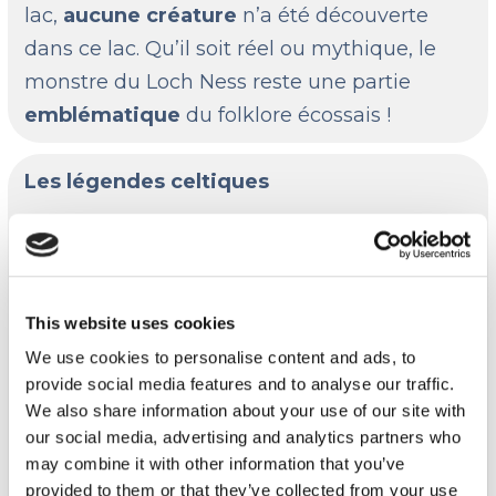
lac,
aucune créature
n’a été découverte
dans ce lac. Qu’il soit réel ou mythique, le
monstre du Loch Ness reste une partie
emblématique
du folklore écossais !
Les légendes celtiques
Une chose que vous pouvez savoir sur
l’écosse, c’est qu’ils adorent les histoires sur
des monstres ou des lieux hantés 👻
This website uses cookies
L’une des histoires du folklore celtique
We use cookies to personalise content and ads, to
provide social media features and to analyse our traffic.
écossais et irlandais est la légende de la
We also share information about your use of our site with
Banshee. Son apparition avec ses cris ou
our social media, advertising and analytics partners who
lamentations sont des présages de mort
may combine it with other information that you’ve
imminente dans une famille. Quant à son
provided to them or that they’ve collected from your use