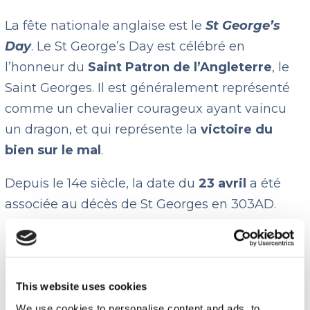
La fête nationale anglaise est le
St George’s
Day
. Le St George’s Day est célébré en
l’honneur du
Saint Patron
de l’Angleterre
, le
Saint Georges. Il est généralement représenté
comme un chevalier courageux ayant vaincu
un dragon, et qui représente la
victoire du
bien sur le mal
.
Depuis le 14e siècle, la date du
23 avril
a été
associée au décès de St Georges en 303AD.
🎉
En quoi consiste la fête nationale ?
Même si la fête nationale n’est pas autant
This website uses cookies
célébrée que les fêtes du St Patrick’s day en
We use cookies to personalise content and ads, to