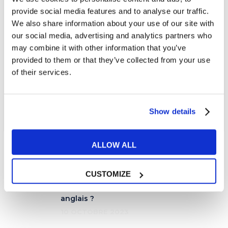
Irlande ou le Jour du Commonwealth en
provide social media features and to analyse our traffic.
We also share information about your use of our site with
Ecosse, il y a tout de même certaines
our social media, advertising and analytics partners who
traditions qui subsistent comme
décorer
may combine it with other information that you’ve
certaines bâtiments publics avec le
drapeau
provided to them or that they’ve collected from your use
de l’Angleterre
qui est blanc avec une croix
of their services.
rouge au milieu. Cette fête est surtout
l’occasion de
célébrer la culture anglaise
et
Show details
tout ce qui est
associé à l’Angleterre
.
ALLOW ALL
CUSTOMIZE
Quelle est la différence
entre "house" et "home" en
anglais ?
10 OCTOBRE 2023