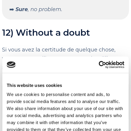
➡️
Sure
, no problem.
12) Without a doubt
Si vous avez la certitude de quelque chose,
vous pouvez utiliser cette expression. Elle peut
se traduire par “sans aucun doute”.
This website uses cookies
Exemple :
We use cookies to personalise content and ads, to
➡️
Will you attend the wedding?
provide social media features and to analyse our traffic.
We also share information about your use of our site with
➡️
Without a doubt!
our social media, advertising and analytics partners who
may combine it with other information that you’ve
provided to them or that they’ve collected from your use