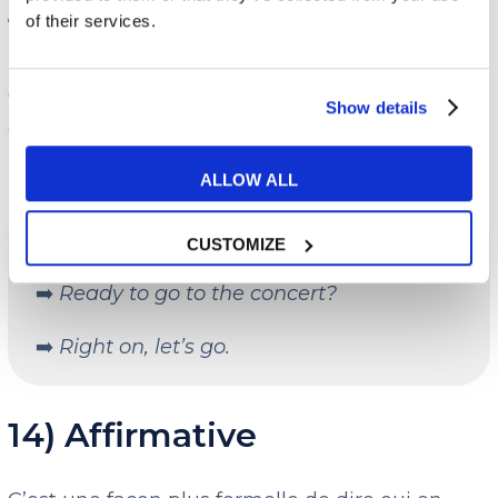
13) Right on
of their services.
C’est une manière plus informelle et très
Show details
courante de dire oui en anglais, surtout aux
Etats-Unis ou au Canada.
ALLOW ALL
Exemple :
CUSTOMIZE
➡️
Ready to go to the concert?
➡️
Right on, let’s go.
14) Affirmative