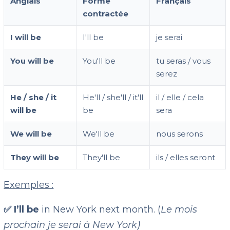
Anglais
Forme
Français
contractée
I will be
I'll be
je serai
You will be
You'll be
tu seras / vous
serez
He / she / it
He'll / she'll / it'll
il / elle / cela
will be
be
sera
We will be
We'll be
nous serons
They will be
They'll be
ils / elles seront
Exemples :
✅ I’ll be
in New York next month. (
Le mois
prochain je serai à New York)