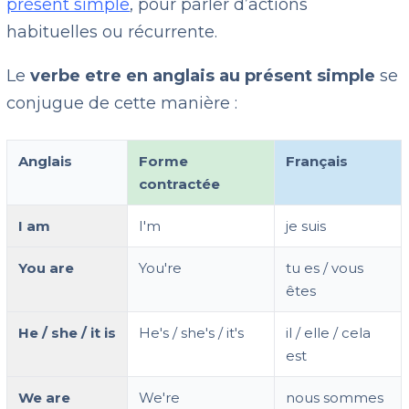
présent simple
, pour parler d’actions
habituelles ou récurrente.
Le
verbe etre en anglais au
présent simple
se
conjugue de cette manière :
Anglais
Forme
Français
contractée
I am
I'm
je suis
You are
You're
tu es / vous
êtes
He / she / it is
He's / she's / it's
il / elle / cela
est
We are
We're
nous sommes