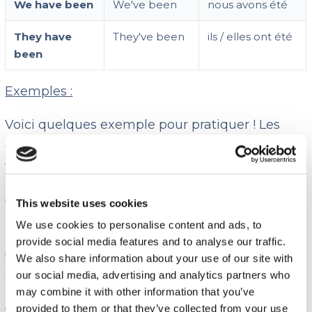
We have been
We've been
nous avons été
They have
They've been
ils / elles ont été
been
Exemples :
Voici quelques exemple pour pratiquer ! Les
exemples sont en anglais avec la traduction en
français pour bien comprendre.
✅ I
have been
to London 5 times. (
J’ai été à
This website uses cookies
Londres 5 fois !)
We use cookies to personalise content and ads, to
provide social media features and to analyse our traffic.
✅ They
have been
very nice to me. (
Ils ont été
We also share information about your use of our site with
très gentils avec moi.)
our social media, advertising and analytics partners who
may combine it with other information that you’ve
✅ I
‘ve
never
been
to New Zealand. (
Je ne suis
provided to them or that they’ve collected from your use