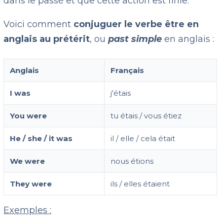
dans le passé et que cette action est finie.
Voici comment
conjuguer le verbe être en
anglais au prétérit
, ou
past simple
en anglais :
Anglais
Français
I was
j'étais
You were
tu étais / vous étiez
He / she / it was
il / elle / cela était
We were
nous étions
They were
ils / elles étaient
Exemples :