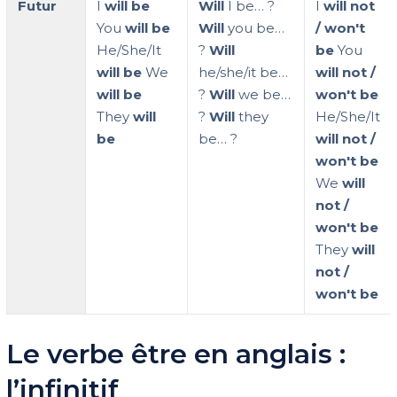
Futur
I
will be
Will
I be… ?
I
will not
You
will be
Will
you be…
/ won't
He/She/It
?
Will
be
You
will be
We
he/she/it be…
will not /
will be
?
Will
we be…
won't be
They
will
?
Will
they
He/She/It
be
be… ?
will not /
won't be
We
will
not /
won't be
They
will
not /
won't be
Le verbe être en anglais :
l’infinitif