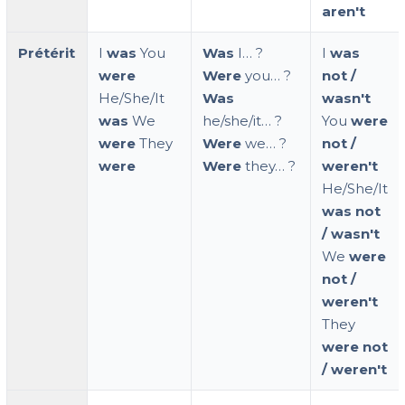
aren't
Prétérit
I
was
You
Was
I… ?
I
was
were
Were
you… ?
not /
He/She/It
Was
wasn't
was
We
he/she/it… ?
You
were
were
They
Were
we… ?
not /
were
Were
they… ?
weren't
He/She/It
was not
/ wasn't
We
were
not /
weren't
They
were not
/ weren't