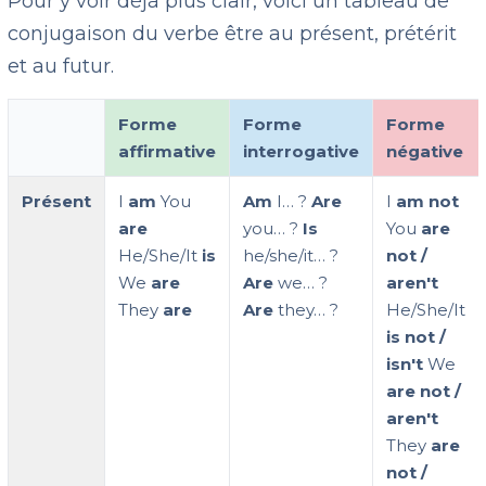
Pour y voir déjà plus clair, voici un tableau de
conjugaison du verbe être au présent, prétérit
et au futur.
Forme
Forme
Forme
affirmative
interrogative
négative
Présent
I
am
You
Am
I… ?
Are
I
am not
are
you… ?
Is
You
are
He/She/It
is
he/she/it… ?
not /
We
are
Are
we… ?
aren't
They
are
Are
they… ?
He/She/It
is not /
isn't
We
are not /
aren't
They
are
not /