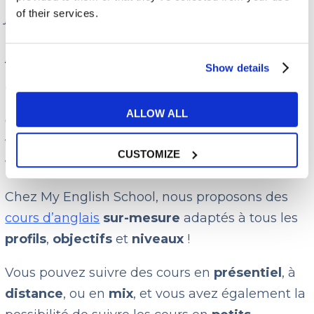
of their services.
jamais allé en Nouvelle Zélande.)
Améliorez votre anglais
Show details
avec My English School !
ALLOW ALL
Grâce à une bonne
formation d’anglais
, les
verbes anglais n’auront plus de secret pour
CUSTOMIZE
vous !
Chez My English School, nous proposons des
cours d’anglais
sur-mesure
adaptés à tous les
profils
,
objectifs
et
niveaux
!
Vous pouvez suivre des cours en
présentiel
, à
distance
, ou en
mix
, et vous avez également la