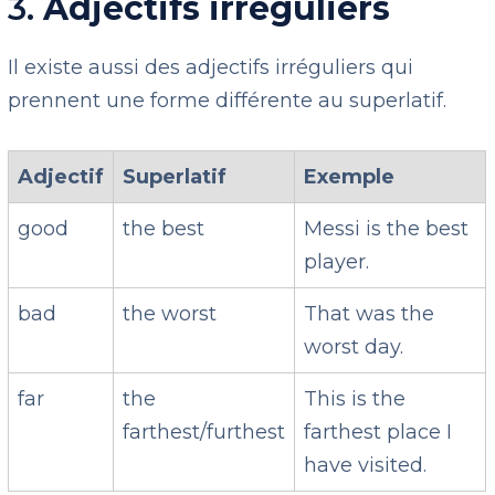
3.
Adjectifs irréguliers
Il existe aussi des adjectifs irréguliers qui
prennent une forme différente au superlatif.
Adjectif
Superlatif
Exemple
good
the best
Messi is the best
player.
bad
the worst
That was the
worst day.
far
the
This is the
farthest/furthest
farthest place I
have visited.