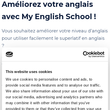
Améliorez votre anglais
avec My English School !
Vous souhaitez améliorer votre niveau d’anglais
pour utiliser facilement le superlatif en anglais
?
Chez My English School, nous proposons des
formations d’anglais sur-mesure pour tous les
This website uses cookies
profils et tous les niveaux !
We use cookies to personalise content and ads, to
Apprenez l’anglais de manière immersive et
provide social media features and to analyse our traffic.
naturelle avec nos formateurs natifs ou de
We also share information about your use of our site with
our social media, advertising and analytics partners who
niveau bilingue et grâce à notre méthode
may combine it with other information that you’ve
unique basée sur la pratique orale de l’anglais.
provided to them or that they’ve collected from your use