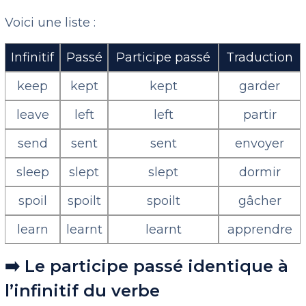
Voici une liste :
Infinitif
Passé
Participe passé
Traduction
keep
kept
kept
garder
leave
left
left
partir
send
sent
sent
envoyer
sleep
slept
slept
dormir
spoil
spoilt
spoilt
gâcher
learn
learnt
learnt
apprendre
➡️ Le participe passé identique à
l’infinitif du verbe