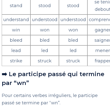
se teni
stand
stood
stood
debou
understand
understood
understood
compren
win
won
won
gagne
bleed
bled
bled
saigne
lead
led
led
mene
strike
struck
struck
frappe
➡️ Le participe passé qui termine
par “wn”
Pour certains verbes irréguliers, le participe
passé se termine par “wn”.