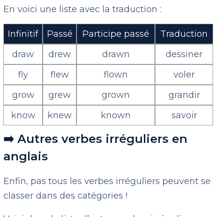
En voici une liste avec la traduction :
Infinitif
Passé
Participe passé
Traduction
draw
drew
drawn
dessiner
fly
flew
flown
voler
grow
grew
grown
grandir
know
knew
known
savoir
➡️ Autres verbes irréguliers en
anglais
Enfin, pas tous les verbes irréguliers peuvent se
classer dans des catégories !