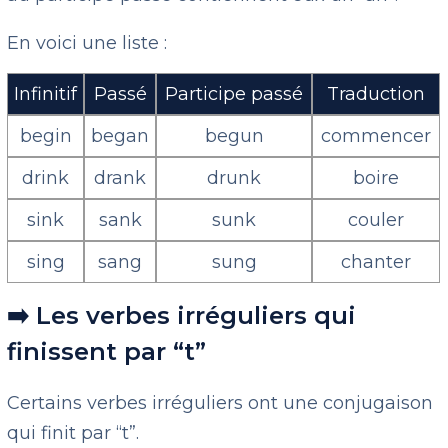
En voici une liste :
Infinitif
Passé
Participe passé
Traduction
begin
began
begun
commencer
drink
drank
drunk
boire
sink
sank
sunk
couler
sing
sang
sung
chanter
➡️ Les verbes irréguliers qui
finissent par “t”
Certains verbes irréguliers ont une conjugaison
qui finit par “t”.