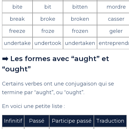
bite
bit
bitten
mordre
break
broke
broken
casser
freeze
froze
frozen
geler
undertake
undertook
undertaken
entreprend
➡️ Les formes avec “aught” et
“ought”
Certains verbes ont une conjugaison qui se
termine par “aught”, ou “ought”.
En voici une petite liste :
Infinitif
Passé
Participe passé
Traduction