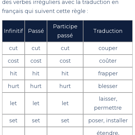
des verbes irréguliers avec la traduction en
français qui suivent cette règle :
Participe
Infinitif
Passé
Traduction
passé
cut
cut
cut
couper
cost
cost
cost
coûter
hit
hit
hit
frapper
hurt
hurt
hurt
blesser
laisser,
let
let
let
permettre
set
set
set
poser, installer
étendre,