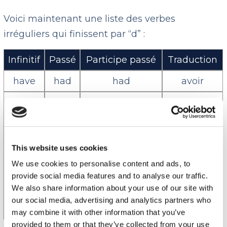
Voici maintenant une liste des verbes
irréguliers qui finissent par “d” :
Infinitif
Passé
Participe passé
Traduction
have
had
had
avoir
hear
heard
heard
écouter
say
said
said
dire
tell
told
told
raconter
This website uses cookies
We use cookies to personalise content and ads, to
find
found
found
trouver
provide social media features and to analyse our traffic.
lay
laid
laid
s’allonger
We also share information about your use of our site with
our social media, advertising and analytics partners who
pay
paid
paid
payer
may combine it with other information that you’ve
provided to them or that they’ve collected from your use