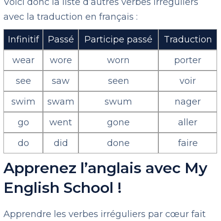
Voici donc la liste d’autres verbes irréguliers
avec la traduction en français :
Infinitif
Passé
Participe passé
Traduction
wear
wore
worn
porter
see
saw
seen
voir
swim
swam
swum
nager
go
went
gone
aller
do
did
done
faire
Apprenez l’anglais avec My
English School !
Apprendre les verbes irréguliers par cœur fait