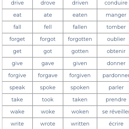
drive
drove
driven
conduire
eat
ate
eaten
manger
fall
fell
fallen
tomber
forget
forgot
forgotten
oublier
get
got
gotten
obtenir
give
gave
given
donner
forgive
forgave
forgiven
pardonne
speak
spoke
spoken
parler
take
took
taken
prendre
wake
woke
woken
se réveille
write
wrote
written
écrire