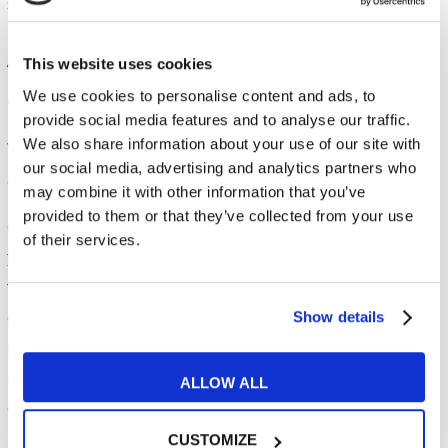
support those in need.
Améliorez votre anglais
This website uses cookies
avec My English School !
We use cookies to personalise content and ads, to
provide social media features and to analyse our traffic.
We also share information about your use of our site with
Vous souhaitez continuer à améliorer votre
our social media, advertising and analytics partners who
anglais ?
may combine it with other information that you’ve
provided to them or that they’ve collected from your use
Chez My English School, nous proposons des
of their services.
formations d’anglais
sur-mesure et adaptées à
tous les niveaux et profils ! Apprenez l’anglais
de manière
naturelle
avec nos
formateurs
Show details
natifs
ou de niveau bilingue grâce à une
méthode innovante basée sur la pratique orale
ALLOW ALL
de la langue.
CUSTOMIZE