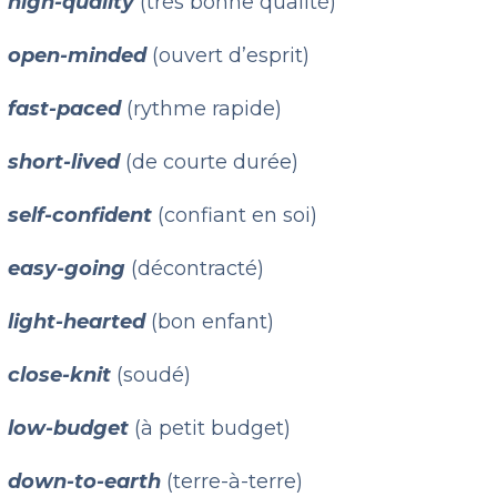
high-quality
(très bonne qualité)
open-minded
(ouvert d’esprit)
fast-paced
(rythme rapide)
short-lived
(de courte durée)
self-confident
(confiant en soi)
easy-going
(décontracté)
light-hearted
(bon enfant)
close-knit
(soudé)
low-budget
(à petit budget)
down-to-earth
(terre-à-terre)