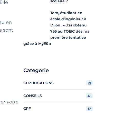
scolaire ?
Elle
Tom, étudiant en
école d’ingénieur à
lieu en
Dijon : « J’ai obtenu
us sont
755 au TOEIC dès ma
première tentative
grâce à MyES »
Categorie
CERTIFICATIONS
21
CONSEILS
41
er votre
CPF
12