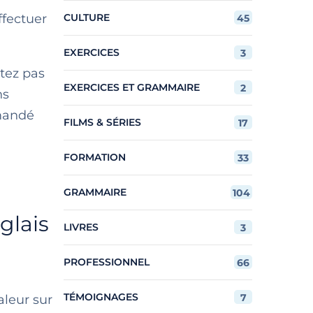
ffectuer
CULTURE
45
EXERCICES
3
ntez pas
EXERCICES ET GRAMMAIRE
2
ns
mmandé
FILMS & SÉRIES
17
FORMATION
33
GRAMMAIRE
104
glais
LIVRES
3
PROFESSIONNEL
66
TÉMOIGNAGES
7
aleur sur