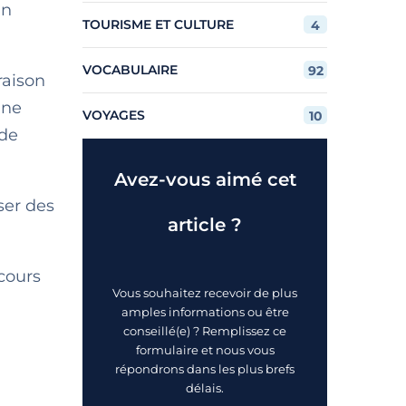
in
TOURISME ET CULTURE
4
VOCABULAIRE
92
raison
ine
VOYAGES
10
de
Avez-vous aimé cet
ser des
article ?
cours
Vous souhaitez recevoir de plus
amples informations ou être
conseillé(e) ? Remplissez ce
formulaire et nous vous
répondrons dans les plus brefs
délais.