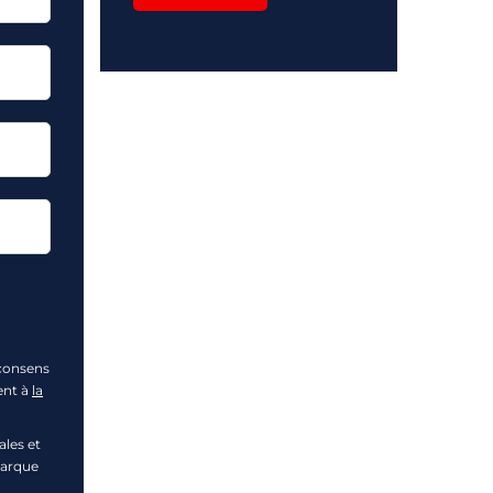
 consens
ent à
la
les et
marque