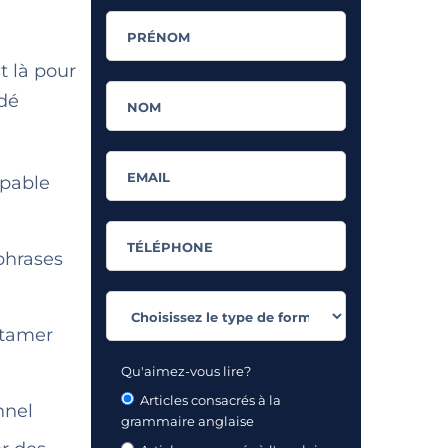
t là pour
ndé
apable
phrases
ntamer
Qu'aimez-vous lire?
Articles consacrés à la
nnel
grammaire anglaise