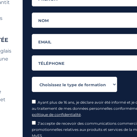
ntit
s
TÉE
glais
 une
e
get
Ayant plus de 16 ans, je déclare avoir été informé et je
au traitement de mes données personnelles conformém
politique de confidentialité
.
J’accepte de recevoir des communications commercia
promotionnelles relatives aux produits et services de la 
MyES