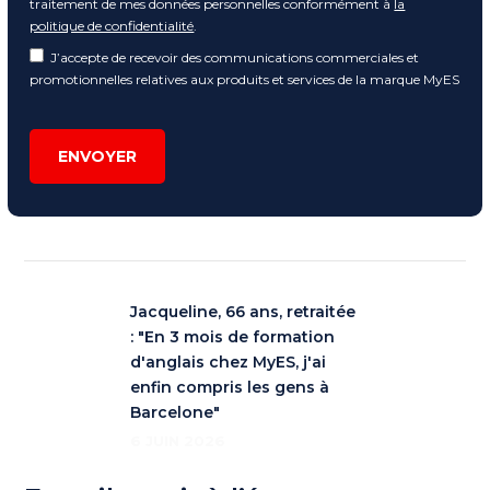
traitement de mes données personnelles conformément à
la
politique de confidentialité
.
J’accepte de recevoir des communications commerciales et
promotionnelles relatives aux produits et services de la marque MyES
ENVOYER
Jacqueline, 66 ans, retraitée
: "En 3 mois de formation
d'anglais chez MyES, j'ai
enfin compris les gens à
Barcelone"
6 JUIN 2026