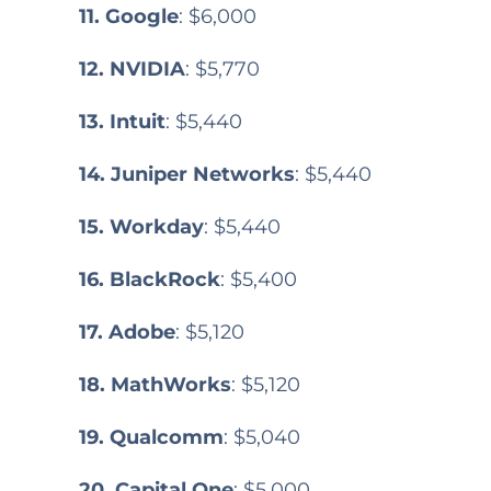
11. Google
: $6,000
12. NVIDIA
: $5,770
13. Intuit
: $5,440
14. Juniper Networks
: $5,440
15. Workday
: $5,440
16. BlackRock
: $5,400
17. Adobe
: $5,120
18. MathWorks
: $5,120
19. Qualcomm
: $5,040
20. Capital One
: $5,000