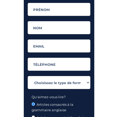
Qu'aimez-vous lire?
Articles consacrés à la
grammaire anglaise