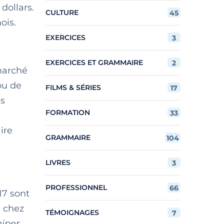
dollars.
CULTURE
45
ois.
EXERCICES
3
EXERCICES ET GRAMMAIRE
2
 marché
ou de
FILMS & SÉRIES
17
es
FORMATION
33
ire
GRAMMAIRE
104
LIVRES
3
PROFESSIONNEL
66
17 sont
; chez
TÉMOIGNAGES
7
iper