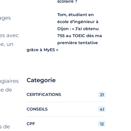
scolaire ?
Tom, étudiant en
tages
école d’ingénieur à
Dijon : « J’ai obtenu
ses avec
755 au TOEIC dès ma
première tentative
ée, un
grâce à MyES »
Categorie
agiaires
ne de
CERTIFICATIONS
21
CONSEILS
41
CPF
12
s de