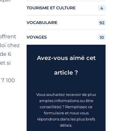
TOURISME ET CULTURE
4
VOCABULAIRE
92
offrent
VOYAGES
10
oi chez
 de 6
Avez-vous aimé cet
et si
article ?
 7 100
Vous souhaitez recevoir de plus
amples informations ou être
conseillé(e) ? Remplissez ce
formulaire et nous vous
répondrons dans les plus brefs
délais.