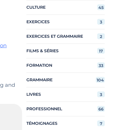
CULTURE
45
EXERCICES
3
EXERCICES ET GRAMMAIRE
2
ion
FILMS & SÉRIES
17
FORMATION
33
GRAMMAIRE
104
ng and
LIVRES
3
PROFESSIONNEL
66
TÉMOIGNAGES
7