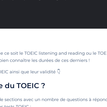
e ce soit le TOEIC listening and reading ou le TOE
bien connaître les durées de ces derniers !
IC ainsi que leur validité 👇
le du TOEIC ?
 de sections avec un nombre de questions à répon
es tests TOEIC :