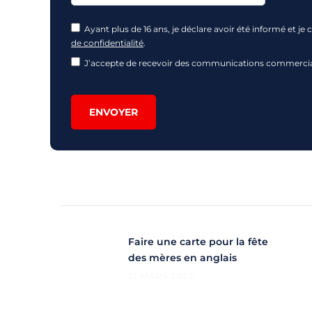
Ayant plus de 16 ans, je déclare avoir été informé et
de confidentialité
.
J’accepte de recevoir des communications commerciale
ENVOYER
Faire une carte pour la fête
des mères en anglais
31 MARS 2025