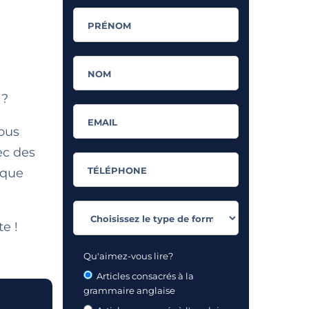
 ?
ous
ec des
ique
e !
Qu'aimez-vous lire?
Articles consacrés à la
grammaire anglaise