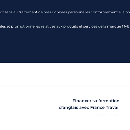
 je consens au traitement de mes données personnelles conformément à
la po
s et promotionnelles relatives aux produits et services de la marque MyE
Financer sa formation
d'anglais avec France Travail
7 AVRIL 2025