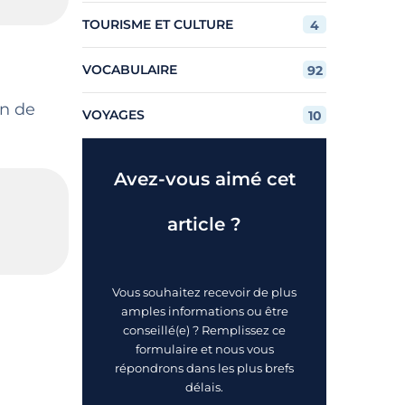
TOURISME ET CULTURE
4
VOCABULAIRE
92
en de
VOYAGES
10
Avez-vous aimé cet
article ?
Vous souhaitez recevoir de plus
amples informations ou être
conseillé(e) ? Remplissez ce
formulaire et nous vous
répondrons dans les plus brefs
délais.