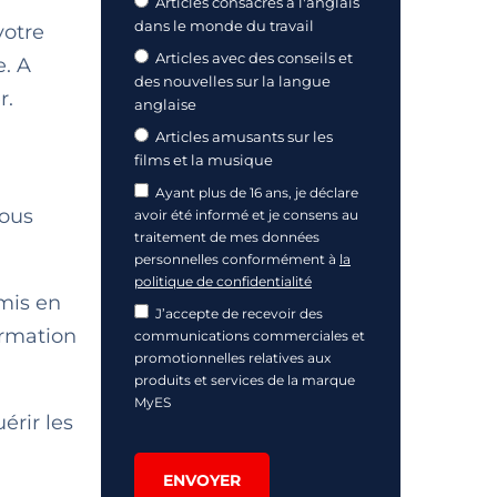
Articles consacrés à l'anglais
dans le monde du travail
votre
Articles avec des conseils et
e. A
des nouvelles sur la langue
r.
anglaise
Articles amusants sur les
films et la musique
Ayant plus de 16 ans, je déclare
vous
avoir été informé et je consens au
traitement de mes données
personnelles conformément à
la
politique de confidentialité
mis en
J’accepte de recevoir des
ormation
communications commerciales et
promotionnelles relatives aux
produits et services de la marque
MyES
érir les
ENVOYER