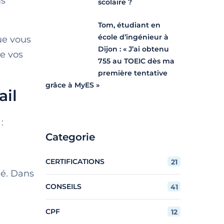
us
scolaire ?
Tom, étudiant en
école d’ingénieur à
ue vous
Dijon : « J’ai obtenu
e vos
755 au TOEIC dès ma
première tentative
grâce à MyES »
ail
:
Categorie
CERTIFICATIONS
21
hé. Dans
CONSEILS
41
CPF
12