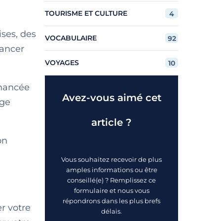
TOURISME ET CULTURE
4
ses, des
VOCABULAIRE
92
ancer
VOYAGES
10
inancée
Avez-vous aimé cet
age
article ?
on
Vous souhaitez recevoir de plus
amples informations ou être
conseillé(e) ? Remplissez ce
formulaire et nous vous
répondrons dans les plus brefs
er votre
délais.