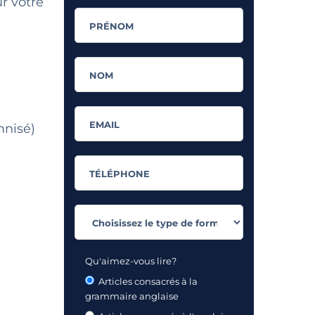
r votre
mnisé)
Qu'aimez-vous lire?
Articles consacrés à la
grammaire anglaise