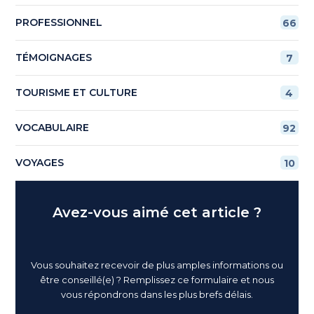
PROFESSIONNEL
66
TÉMOIGNAGES
7
TOURISME ET CULTURE
4
VOCABULAIRE
92
VOYAGES
10
Avez-vous aimé cet article ?
Vous souhaitez recevoir de plus amples informations ou
être conseillé(e) ? Remplissez ce formulaire et nous
vous répondrons dans les plus brefs délais.