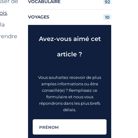
sser de
VOCABULAIRE
92
ois
.
VOYAGES
10
la
prendre
Avez-vous aimé cet
article ?
Vous souhaitez recevoir de plus
amples informations ou être
conseillé(e) ? Remplissez ce
formulaire et nous vous
répondrons dans les plus brefs
délais.