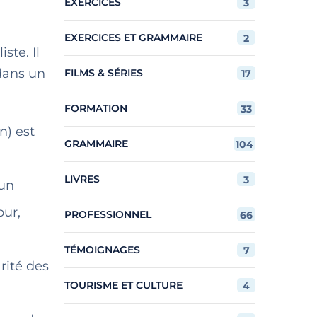
EXERCICES
3
EXERCICES ET GRAMMAIRE
2
ste. Il
dans un
FILMS & SÉRIES
17
FORMATION
33
n) est
GRAMMAIRE
104
LIVRES
3
 un
our,
PROFESSIONNEL
66
TÉMOIGNAGES
7
rité des
TOURISME ET CULTURE
4