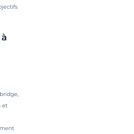
bjectifs
 à
bridge,
s et
lement