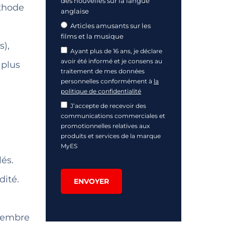
des nouvelles sur la langue
thode
anglaise
Articles amusants sur les
films et la musique
s),
Ayant plus de 16 ans, je déclare
avoir été informé et je consens au
 plus
traitement de mes données
personnelles conformément à
la
politique de confidentialité
J’accepte de recevoir des
communications commerciales et
promotionnelles relatives aux
produits et services de la marque
MyES
lés.
dité.
ENVOYER
ptembre