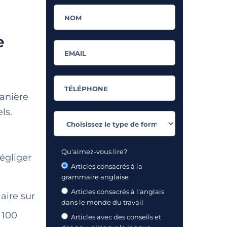
e
manière
ls.
Qu'aimez-vous lire?
Négliger
Articles consacrés à la
grammaire anglaise
Articles consacrés à l'anglais
aire sur
dans le monde du travail
 100
Articles avec des conseils et