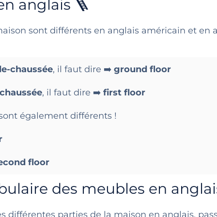
en anglais 🪜
aison sont différents en anglais américain et en 
de-chaussée
, il faut dire ➡️
ground floor
-chaussée
, il faut dire ➡️
first floor
 sont également différents !
r
econd floor
cabulaire des meubles en anglai
 différentes parties de la maison en anglais, pas