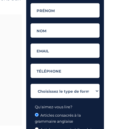
Qu'aimez-vous lire?
Articles consacrés à la
grammaire anglaise