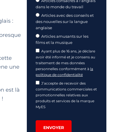
Articles consacrés à l'anglais
dans le monde du travail
Articles avec des conseils et
lais :
des nouvelles sur la langue
anglaise
ù presque
Articles amusants sur les
films et la musique
Ayant plus de 16 ans, je déclare
cette
avoir été informé et je consens au
traitement de mes données
ène une
personnelles conformément à
la
politique de confidentialité
J’accepte de recevoir des
n est là
communications commerciales et
promotionnelles relatives aux
 !
produits et services de la marque
MyES
ENVOYER