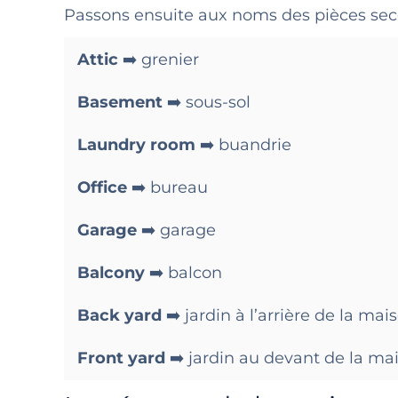
Passons ensuite aux noms des pièces seco
Attic
➡️ grenier
Basement
➡️ sous-sol
Laundry room
➡️ buandrie
Office
➡️ bureau
Garage
➡️ garage
Balcony
➡️ balcon
Back yard
➡️ jardin à l’arrière de la mai
Front yard
➡️ jardin au devant de la ma