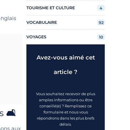
TOURISME ET CULTURE
4
anglais
VOCABULAIRE
92
VOYAGES
10
Avez-vous aimé cet
article ?
Vous souhaitez recevoir de plus
amples informations ou être
conseillé(e) ? Remplissez ce
s
🛋️
formulaire et nous vous
répondrons dans les plus brefs
délais.
sons aux