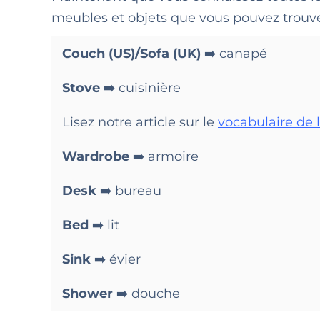
meubles et objets que vous pouvez trouv
Couch (US)/Sofa (UK)
➡️ canapé
Stove
➡️ cuisinière
Lisez notre article sur le
vocabulaire de l
Wardrobe
➡️ armoire
Desk
➡️ bureau
Bed
➡️ lit
Sink
➡️ évier
Shower
➡️ douche