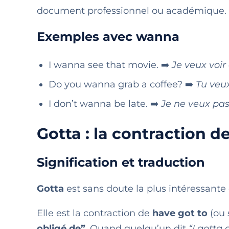
document professionnel ou académique.
Exemples avec wanna
I wanna see that movie. ➡️
Je veux voir 
Do you wanna grab a coffee? ➡️
Tu veux
I don’t wanna be late. ➡️
Je ne veux pas 
Gotta : la contraction de
Signification et traduction
Gotta
est sans doute la plus intéressante 
Elle est la contraction de
have got to
(ou
obligé de”
. Quand quelqu’un dit
“I gotta 