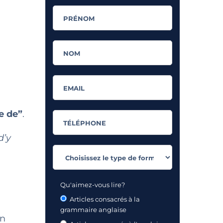
e de”
.
d’y
Qu'aimez-vous lire?
Articles consacrés à la
grammaire anglaise
un