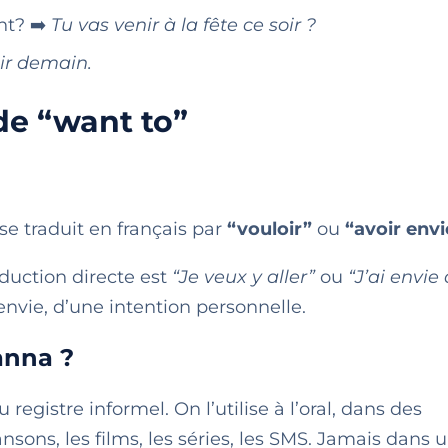
ht? ➡️
Tu vas venir à la fête ce soir ?
oir demain.
de “want to”
 se traduit en français par
“vouloir”
ou
“avoir envi
raduction directe est
“Je veux y aller”
ou
“J’ai envie 
 envie, d’une intention personnelle.
anna ?
 registre informel. On l’utilise à l’oral, dans des
sons, les films, les séries, les SMS. Jamais dans 