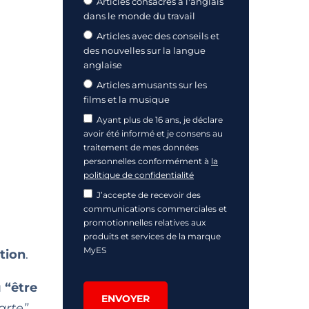
Articles consacrés à l'anglais
dans le monde du travail
Articles avec des conseils et
des nouvelles sur la langue
anglaise
Articles amusants sur les
films et la musique
Ayant plus de 16 ans, je déclare
avoir été informé et je consens au
traitement de mes données
personnelles conformément à
la
politique de confidentialité
J’accepte de recevoir des
communications commerciales et
promotionnelles relatives aux
produits et services de la marque
MyES
tion
.
u
“être
ENVOYER
arte”
.