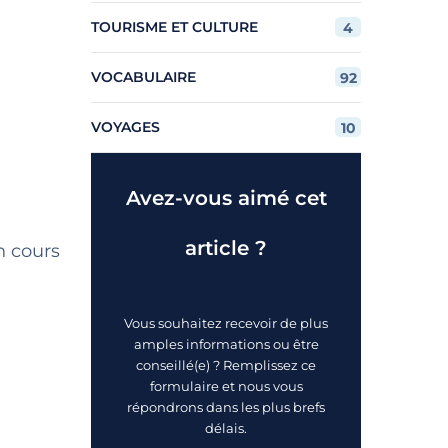
TOURISME ET CULTURE
4
VOCABULAIRE
92
VOYAGES
10
Avez-vous aimé cet
article ?
n cours
Vous souhaitez recevoir de plus
amples informations ou être
conseillé(e) ? Remplissez ce
formulaire et nous vous
répondrons dans les plus brefs
délais.