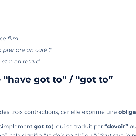
ce film.
 prendre un café ?
être en retard.
 “have got to” / “got to”
des trois contractions, car elle exprime une
obliga
 simplement
got to
), qui se traduit par
“devoir”
o
go”
, cela signifie
“Je dois partir”
ou
“Il faut que je p