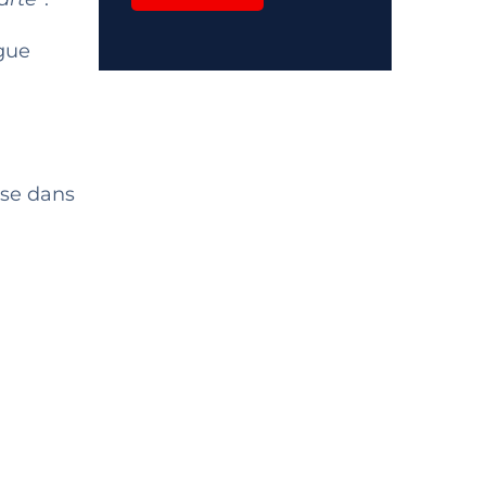
ngue
lise dans