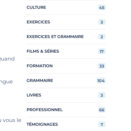
CULTURE
45
EXERCICES
3
EXERCICES ET GRAMMAIRE
2
FILMS & SÉRIES
17
 Quand
FORMATION
33
GRAMMAIRE
104
angue
LIVRES
3
PROFESSIONNEL
66
ù vous le
TÉMOIGNAGES
7