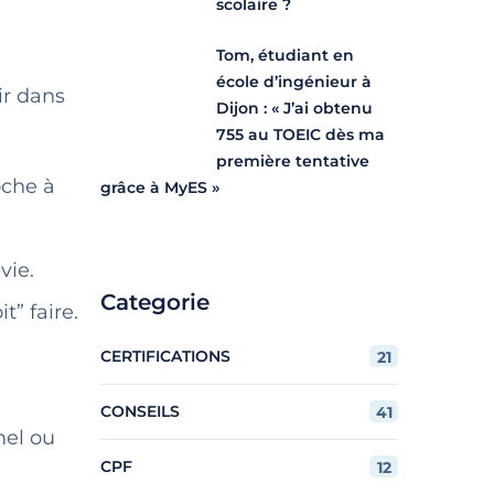
scolaire ?
Tom, étudiant en
école d’ingénieur à
ir dans
Dijon : « J’ai obtenu
755 au TOEIC dès ma
première tentative
oche à
grâce à MyES »
vie.
Categorie
t” faire.
CERTIFICATIONS
21
CONSEILS
41
mel ou
CPF
12