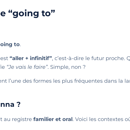
de “going to”
oing to
.
 est
“aller + infinitif”
, c’est-à-dire le futur proche.
fie
“Je vais le faire”
. Simple, non ?
t l’une des formes les plus fréquentes dans la l
onna ?
t au registre
familier et oral
. Voici les contextes o