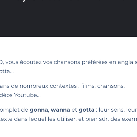
, vous écoutez vos chansons préférées en anglais
otta…
dans de nombreux contextes : films, chansons,
idéos Youtube…
r complet de
gonna
,
wanna
et
gotta
: leur sens, leur
texte dans lequel les utiliser, et bien sûr, des exe