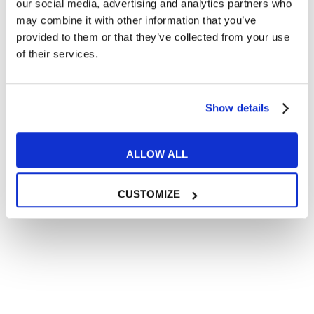
our social media, advertising and analytics partners who
VOCABULAIRE
may combine it with other information that you’ve
provided to them or that they’ve collected from your use
of their services.
Comment dire “ça va” en anglais ?
READ MORE
Show details
ALLOW ALL
28
AOÛT
CUSTOMIZE