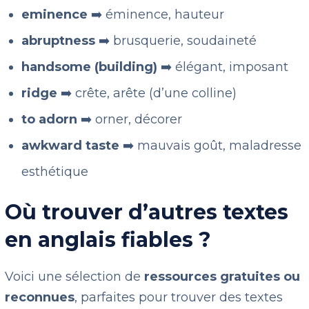
eminence
➡️ éminence, hauteur
abruptness
➡️ brusquerie, soudaineté
handsome (building)
➡️ élégant, imposant
ridge
➡️ crête, arête (d’une colline)
to adorn
➡️ orner, décorer
awkward taste
➡️ mauvais goût, maladresse
esthétique
Où trouver d’autres textes
en anglais fiables ?
Voici une sélection de
ressources gratuites ou
reconnues
, parfaites pour trouver des textes