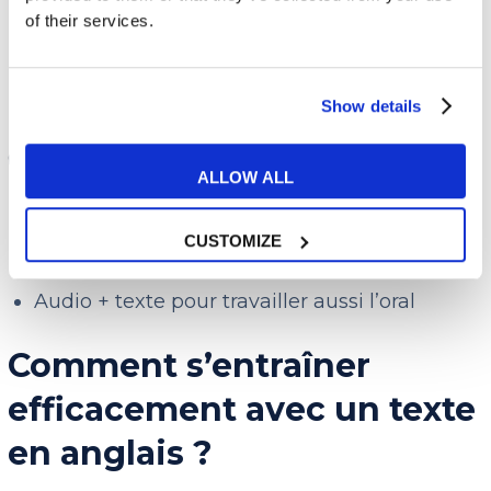
format e-book ou texte brut
of their services.
Idéal pour lire des œuvres comme
Alice in
Wonderland
,
Sherlock Holmes
, etc.
Show details
✅
BBC Learning English
ALLOW ALL
Articles d’actualité réécrits pour les
CUSTOMIZE
apprenants
Audio + texte pour travailler aussi l’oral
Comment s’entraîner
efficacement avec un texte
en anglais ?