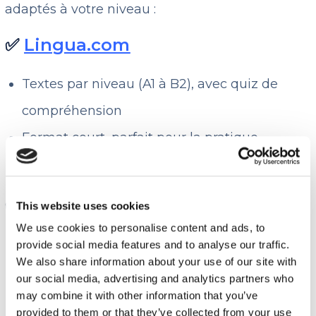
adaptés à votre niveau :
✅
Lingua.com
Textes par niveau (A1 à B2), avec quiz de
compréhension
Format court, parfait pour la pratique
quotidienne
✅
Project Gutenberg
This website uses cookies
We use cookies to personalise content and ads, to
Une open library avec des milliers de livres
provide social media features and to analyse our traffic.
We also share information about your use of our site with
classiques gratuits en anglais
our social media, advertising and analytics partners who
Une grande base de données de livres au
may combine it with other information that you’ve
provided to them or that they’ve collected from your use