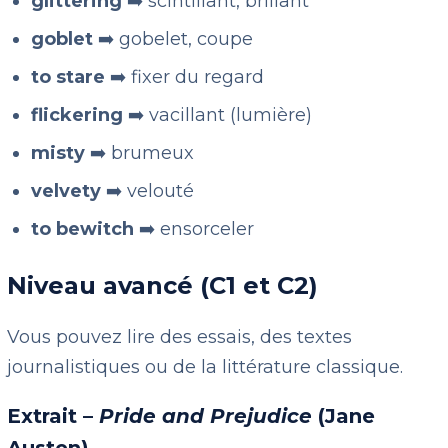
glittering
➡️ scintillant, brillant
goblet
➡️ gobelet, coupe
to stare
➡️ fixer du regard
flickering
➡️ vacillant (lumière)
misty
➡️ brumeux
velvety
➡️ velouté
to bewitch
➡️ ensorceler
Niveau avancé (C1 et C2)
Vous pouvez lire des essais, des textes
journalistiques ou de la littérature classique.
Extrait –
Pride and Prejudice
(Jane