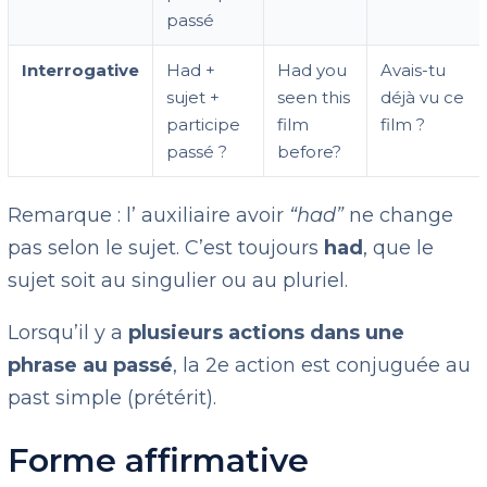
passé
Interrogative
Had +
Had you
Avais-tu
sujet +
seen this
déjà vu ce
participe
film
film ?
passé ?
before?
Remarque : l’ auxiliaire avoir
“had”
ne change
pas selon le sujet. C’est toujours
had
, que le
sujet soit au singulier ou au pluriel.
Lorsqu’il y a
plusieurs actions dans une
phrase au passé
, la 2e action est conjuguée au
past simple (prétérit).
Forme affirmative