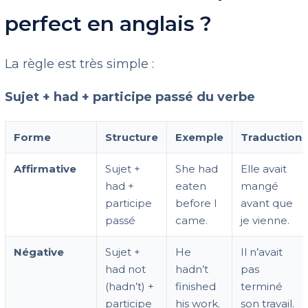
perfect en anglais ?
La règle est très simple :
Sujet + had + participe passé du verbe
Forme
Structure
Exemple
Traduction
Affirmative
Sujet +
She had
Elle avait
had +
eaten
mangé
participe
before I
avant que
passé
came.
je vienne.
Négative
Sujet +
He
Il n’avait
had not
hadn’t
pas
(hadn’t) +
finished
terminé
participe
his work.
son travail.