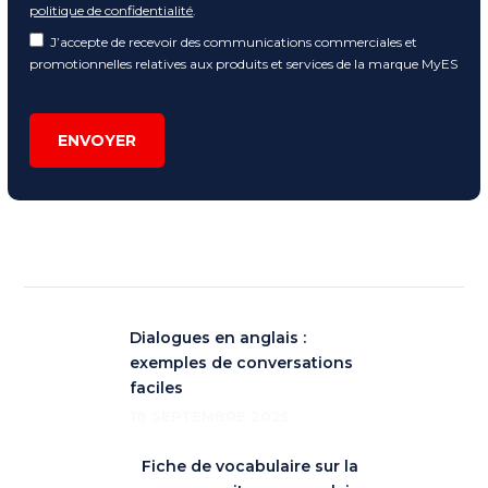
politique de confidentialité
.
J’accepte de recevoir des communications commerciales et
promotionnelles relatives aux produits et services de la marque MyES
ENVOYER
Dialogues en anglais :
exemples de conversations
faciles
18 SEPTEMBRE 2025
Fiche de vocabulaire sur la