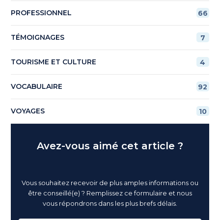
PROFESSIONNEL
66
TÉMOIGNAGES
7
TOURISME ET CULTURE
4
VOCABULAIRE
92
VOYAGES
10
Avez-vous aimé cet article ?
Vous souhaitez recevoir de plus amples informations ou
être conseillé(e) ? Remplissez ce formulaire et nous
vous répondrons dans les plus brefs délais.