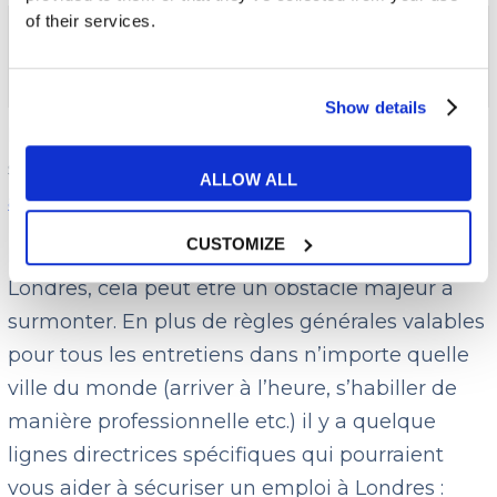
of their services.
5- Préparez au mieux votre entretien
d’embauche
Show details
Notre dernier conseil et de préparer
sérieusement votre
entretien d’embauche en
ALLOW ALL
anglais
!
CUSTOMIZE
Pour les français qui cherchent un emploi à
Londres, cela peut être un obstacle majeur à
surmonter. En plus de règles générales valables
pour tous les entretiens dans n’importe quelle
ville du monde (arriver à l’heure, s’habiller de
manière professionnelle etc.) il y a quelque
lignes directrices spécifiques qui pourraient
vous aider à sécuriser un emploi à Londres :