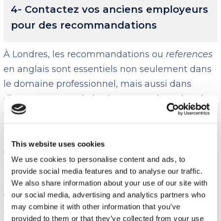
4- Contactez vos anciens employeurs
pour des recommandations
À Londres, les recommandations ou
references
en anglais sont essentiels non seulement dans
le domaine professionnel, mais aussi dans
d’autres aspects de la vie, comme la recherche
d’un logement ou même l’adhésion à des clubs
sportifs ou culturels.
This website uses cookies
Contactez vos anciens employeurs ou
We use cookies to personalise content and ads, to
participez à des événements de networking
provide social media features and to analyse our traffic.
pour obtenir des recommandations, cela est un
We also share information about your use of our site with
our social media, advertising and analytics partners who
très bon moyen pour vous démarquer de la
may combine it with other information that you’ve
concurrence !
provided to them or that they’ve collected from your use