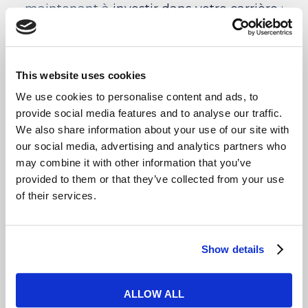
maintenant à
investir dans votre carrière
:
préparez-vous à passer des entretiens
d’embauche en anglais et à rendre votre
CV encore plus international avec le cours
This website uses cookies
d’anglais des affaires de My English School
We use cookies to personalise content and ads, to
!
provide social media features and to analyse our traffic.
We also share information about your use of our site with
our social media, advertising and analytics partners who
may combine it with other information that you’ve
provided to them or that they’ve collected from your use
of their services.
Show details
ALLOW ALL