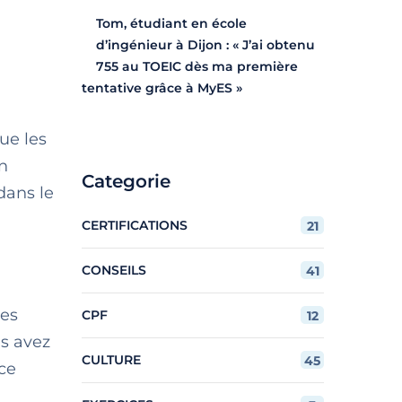
Tom, étudiant en école
d’ingénieur à Dijon : « J’ai obtenu
755 au TOEIC dès ma première
tentative grâce à MyES »
que les
on
Categorie
dans le
CERTIFICATIONS
21
CONSEILS
41
ses
CPF
12
us avez
CULTURE
45
ce