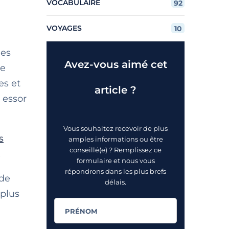
VOCABULAIRE
92
VOYAGES
10
les
Avez-vous aimé cet
de
es et
article ?
 essor
Vous souhaitez recevoir de plus
s
amples informations ou être
conseillé(e) ? Remplissez ce
.
formulaire et nous vous
répondrons dans les plus brefs
 de
délais.
 plus