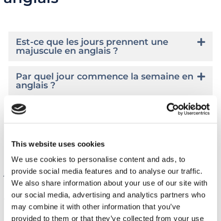
Est-ce que les jours prennent une
majuscule en anglais ?
Par quel jour commence la semaine en
anglais ?
Les jours se mettent-ils au pluriel ?
Peut-on abréger les jours ?
This website uses cookies
We use cookies to personalise content and ads, to
Améliorez votre anglais
provide social media features and to analyse our traffic.
We also share information about your use of our site with
avec My English School !
our social media, advertising and analytics partners who
may combine it with other information that you’ve
provided to them or that they’ve collected from your use