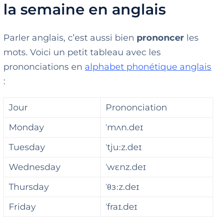
la semaine en anglais
Parler anglais, c’est aussi bien
prononcer
les
mots. Voici un petit tableau avec les
prononciations en
alphabet phonétique anglais
:
Jour
Prononciation
Monday
ˈmʌn.deɪ
Tuesday
ˈtjuːz.deɪ
Wednesday
ˈwɛnz.deɪ
Thursday
ˈθɜːz.deɪ
Friday
ˈfraɪ.deɪ