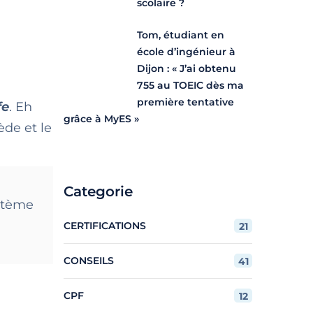
scolaire ?
Tom, étudiant en
école d’ingénieur à
Dijon : « J’ai obtenu
755 au TOEIC dès ma
première tentative
fe
. Eh
grâce à MyES »
ède et le
Categorie
ystème
CERTIFICATIONS
21
CONSEILS
41
CPF
12