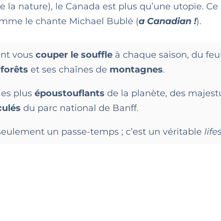
la nature), le Canada est plus qu’une utopie. Ce 
mme le chante Michael Bublé (
a Canadian !
).
ent vous
couper le souffle
à chaque saison, du feu
s
forêts
et ses chaînes de
montagnes
.
les plus
époustouflants
de la planète, des majes
culés
du parc national de Banff.
as seulement un passe-temps ; c’est un véritable
life