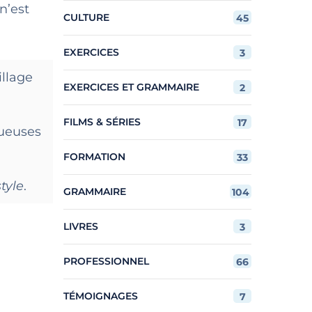
n’est
CULTURE
45
EXERCICES
3
illage
EXERCICES ET GRAMMAIRE
2
FILMS & SÉRIES
17
tueuses
FORMATION
33
style
.
GRAMMAIRE
104
LIVRES
3
PROFESSIONNEL
66
TÉMOIGNAGES
7