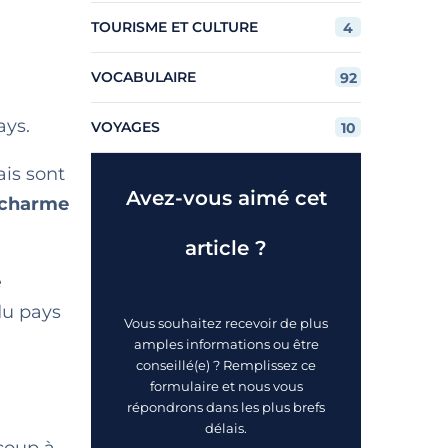
TOURISME ET CULTURE
4
VOCABULAIRE
92
ys.
VOYAGES
10
ais sont
Avez-vous aimé cet
charme
article ?
e
u pays
Vous souhaitez recevoir de plus
amples informations ou être
conseillé(e) ? Remplissez ce
formulaire et nous vous
répondrons dans les plus brefs
délais.
coup à