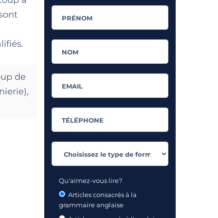
sont
ifiés.
oup de
nierie)
,
Qu'aimez-vous lire?
Articles consacrés à la
grammaire anglaise