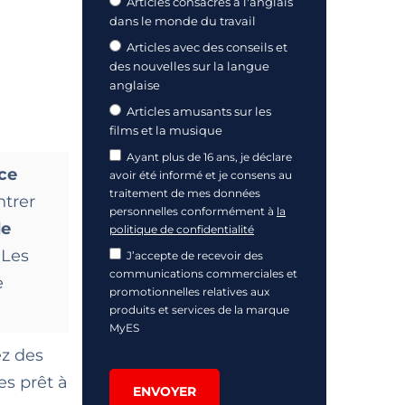
Articles consacrés à l'anglais
dans le monde du travail
Articles avec des conseils et
des nouvelles sur la langue
anglaise
Articles amusants sur les
films et la musique
Ayant plus de 16 ans, je déclare
ce
avoir été informé et je consens au
traitement de mes données
ntrer
personnelles conformément à
la
de
politique de confidentialité
 Les
J’accepte de recevoir des
communications commerciales et
e
promotionnelles relatives aux
produits et services de la marque
MyES
z des
es prêt à
ENVOYER