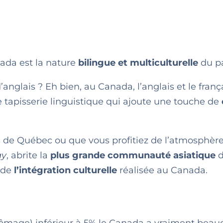
nada est la nature
bilingue et multiculturelle
du pa
anglais ? Eh bien, au Canada, l’anglais et le franç
e tapisserie linguistique qui ajoute une touche de
es de Québec ou que vous profitiez de l’atmosphèr
ay
, abrite la
plus grande communauté asiatique
d
s de
l’intégration culturelle
réalisée au Canada.
ômage) inférieur à 5% le Canada a vraiment beau