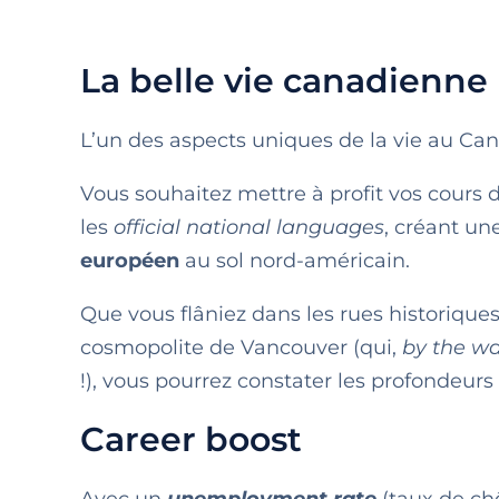
La belle vie canadienne
L’un des aspects uniques de la vie au Ca
Vous souhaitez mettre à profit vos cours d’
les
official national languages
, créant un
européen
au sol nord-américain.
Que vous flâniez dans les rues historiqu
cosmopolite de Vancouver (qui,
by the w
!), vous pourrez constater les profondeur
Career boost
Avec un
unemployment rate
(taux de ch