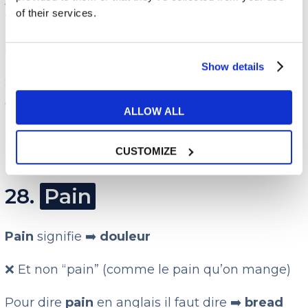
27.
Location
of their services.
Location
signifie ➡️
emplacement, endroit
Show details
❌ Et non “location” (dans le sens de louer
quelque chose)
ALLOW ALL
Pour dire
une location
en anglais il faut dire ➡️
CUSTOMIZE
a rental
28.
Pain
Pain
signifie ➡️
douleur
❌ Et non “pain” (comme le pain qu’on mange)
Pour dire
pain
en anglais il faut dire ➡️
bread