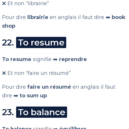
❌ Et non “librairie”
Pour dire
librairie
en anglais il faut dire ➡️
book
shop
22.
To resume
To resume
signifie ➡️
reprendre
❌ Et non “faire un résumé”
Pour dire
faire un résumé
en anglais il faut
dire ➡️
to sum up
23.
To balance