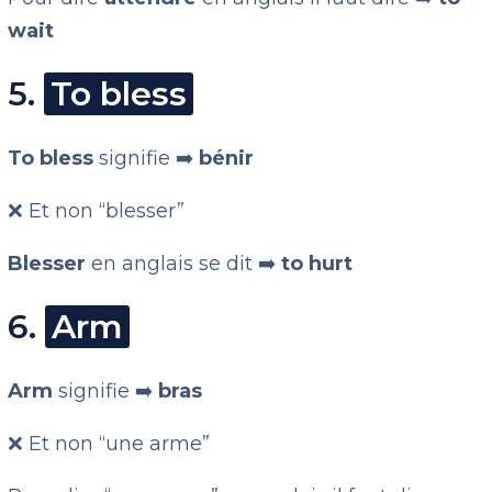
wait
5.
To bless
To bless
signifie ➡️
bénir
❌ Et non “blesser”
Blesser
en anglais se dit ➡️
to hurt
6.
Arm
Arm
signifie ➡️
bras
❌ Et non “une arme”