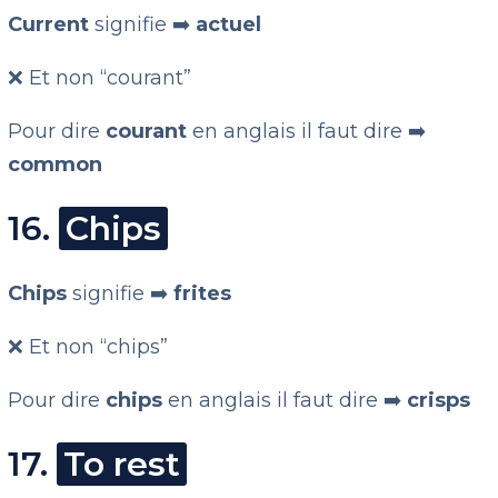
Current
signifie ➡️
actuel
❌ Et non “courant”
Pour dire
courant
en anglais il faut dire ➡️
common
16.
Chips
Chips
signifie ➡️
frites
❌ Et non “chips”
Pour dire
chips
en anglais il faut dire ➡️
crisps
17.
To rest