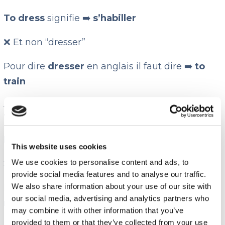
To dress
signifie ➡️
s’habiller
❌ Et non “dresser”
Pour dire
dresser
en anglais il faut dire ➡️
to
train
26.
Fabric
Fabric
signifie ➡️
tissu
This website uses cookies
We use cookies to personalise content and ads, to
❌ Et non “fabriquer”
provide social media features and to analyse our traffic.
We also share information about your use of our site with
Pour dire
fabriquer
en anglais il faut dire ➡️
to
our social media, advertising and analytics partners who
make
may combine it with other information that you’ve
provided to them or that they’ve collected from your use