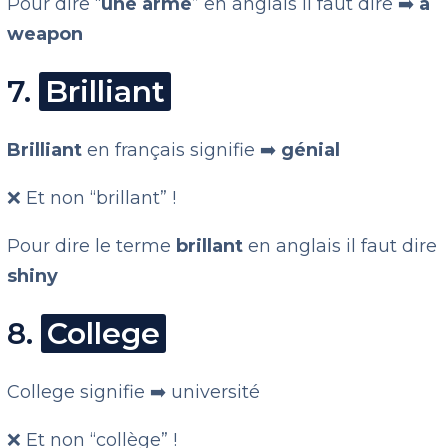
Pour dire “
une arme
” en anglais il faut dire ➡️
a
weapon
7.
Brilliant
Brilliant
en français signifie ➡️
génial
❌ Et non “brillant” !
Pour dire le terme
brillant
en anglais il faut dire
shiny
8.
College
College signifie ➡️ université
❌ Et non “collège” !