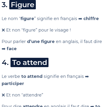
3.
Figure
Le nom “
figure
” signifie en français ➡️
chiffre
❌ Et non “figure” pour le visage !
Pour parler
d’une figure
en anglais, il faut dire
➡️
face
4.
To attend
Le verbe
to attend
signifie en français ➡️
participer
❌ Et non “attendre”
Pour dire
attendre
en anglais il faut dire ➡️
to