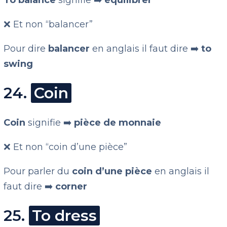
To balance
signifie ➡️
équilibrer
❌ Et non “balancer”
Pour dire
balancer
en anglais il faut dire ➡️
to
swing
24.
Coin
Coin
signifie ➡️
pièce de monnaie
❌ Et non “coin d’une pièce”
Pour parler du
coin d’une pièce
en anglais il
faut dire ➡️
corner
25.
To dress