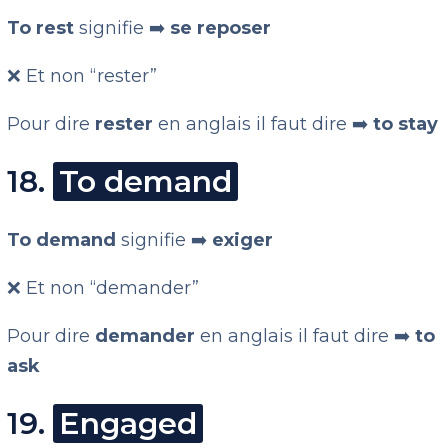
To rest
signifie ➡️
se reposer
❌ Et non “rester”
Pour dire
rester
en anglais il faut dire ➡️
to stay
18.
To demand
To demand
signifie ➡️
exiger
❌ Et non “demander”
Pour dire
demander
en anglais il faut dire ➡️
to
ask
19.
Engaged