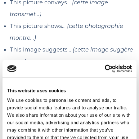
This picture conveys…
(cette image
transmet…)
This picture shows…
(cette photographie
montre…)
This image suggests…
(cette image suggère
que…)
Exemples :
This website uses cookies
This picture conveys a feeling of peace.
We use cookies to personalise content and ads, to
(cette image transmet un sentiment de
provide social media features and to analyse our traffic.
We also share information about your use of our site with
paix.)
our social media, advertising and analytics partners who
This picture conveys hope.
(cette image
may combine it with other information that you’ve
provided to them or that they’ve collected from your use