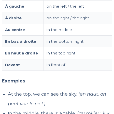
À gauche
on the left / the left
À droite
on the right / the right
Au centre
in the middle
En bas à droite
in the bottom right
En haut à droite
in the top right
Devant
in front of
Exemples
At the top, we can see the sky.
(en haut, on
peut voir le ciel.)
In the middle, there is a table.
(au milieu, il y