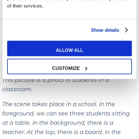
transmet de l’espoir.)
of their services.
Exemple complet de
Show details
description d’une image
ALLOW ALL
Voici maintenant un exemple complet de
décrire une image en anglais
.
CUSTOMIZE
This picture is a photo of students in a
classroom.
The scene takes place in a school. In the
foreground, we can see three students sitting
at a table. In the background, there is a
teacher. At the top, there is a board. In the