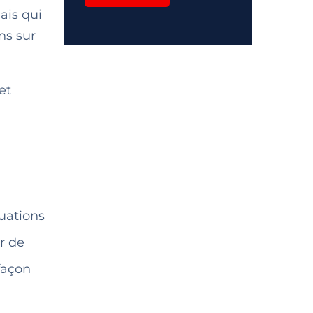
ais qui
ns sur
et
tuations
r de
 façon