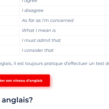
I agree
I disagree
As far as I’m concerned
What I mean is
I must admit that
I consider that
glais, il est toujours pratique d’effectuer un test 
ter son niveau d'anglais
anglais?