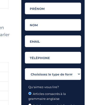
en
arler
Qu'aimez-vous lire?
Articles consacrés à la
grammaire anglaise