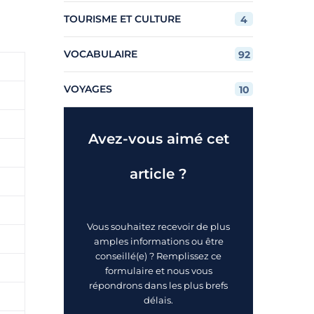
TOURISME ET CULTURE
4
VOCABULAIRE
92
VOYAGES
10
Avez-vous aimé cet
article ?
Vous souhaitez recevoir de plus
amples informations ou être
conseillé(e) ? Remplissez ce
formulaire et nous vous
répondrons dans les plus brefs
délais.