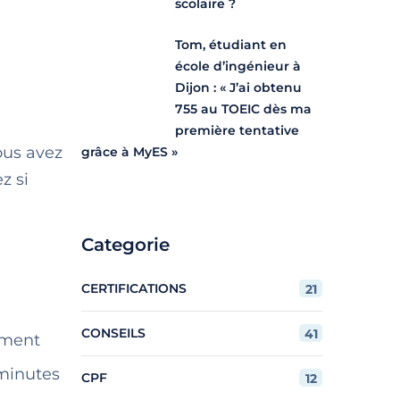
scolaire ?
Tom, étudiant en
école d’ingénieur à
Dijon : « J’ai obtenu
755 au TOEIC dès ma
première tentative
ous avez
grâce à MyES »
z si
Categorie
CERTIFICATIONS
21
CONSEILS
41
ement
 minutes
CPF
12