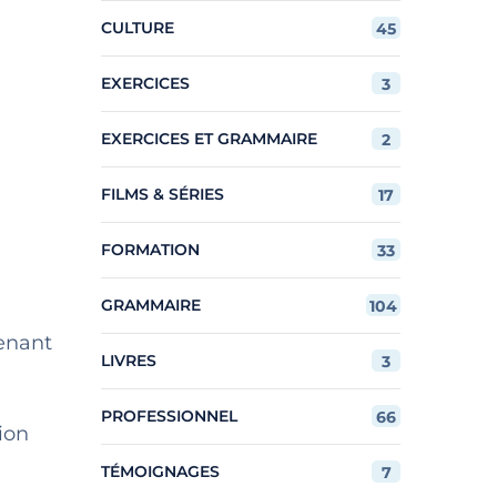
CULTURE
45
EXERCICES
3
EXERCICES ET GRAMMAIRE
2
FILMS & SÉRIES
17
FORMATION
33
GRAMMAIRE
104
tenant
LIVRES
3
PROFESSIONNEL
66
ion
TÉMOIGNAGES
7