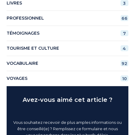
LIVRES
3
PROFESSIONNEL
66
TÉMOIGNAGES
7
TOURISME ET CULTURE
4
VOCABULAIRE
92
VOYAGES
10
Avez-vous aimé cet article ?
Vous souhaitez recevoir de plus amples informations ou
être conseillé(e) ? Remplissez ce formulaire et nous
vous répondrons dans les plus brefs délais.