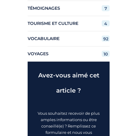
TÉMOIGNAGES
7
TOURISME ET CULTURE
4
VOCABULAIRE
92
VOYAGES
10
Avez-vous aimé cet
article ?
Vous souhaitez recevoir de plus
amples informations ou être
conseillé(e) ? Remplissez ce
formulaire et nous vous