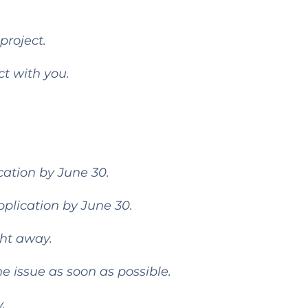
project.
ct with you.
cation by June 30.
plication by June 30.
ght away.
he issue as soon as possible.
.