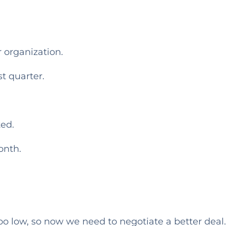
 organization.
t quarter.
ted.
onth.
too low, so now we need to negotiate a better deal.