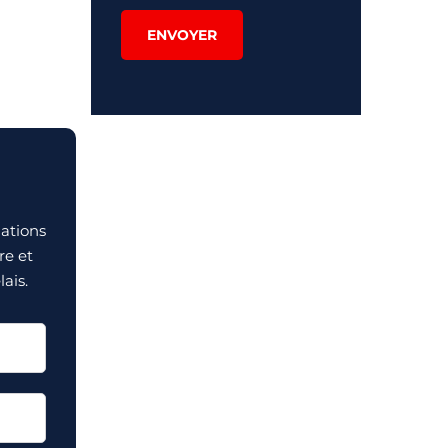
ENVOYER
mations
re et
ais.