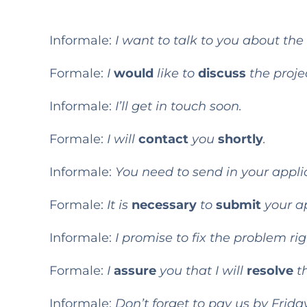
Informale:
I want to talk to you about the 
Formale:
I
would
like to
discuss
the proje
Informale:
I’ll get in touch soon.
Formale:
I will
contact
you
shortly
.
Informale:
You need to send in your appli
Formale:
It is
necessary
to
submit
your ap
Informale:
I promise to fix the problem ri
Formale:
I
assure
you that I will
resolve
t
Informale:
Don’t forget to pay us by Friday