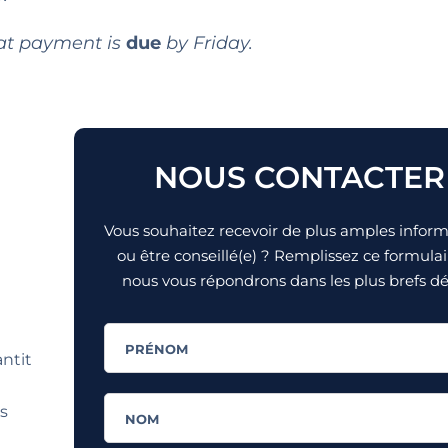
at payment is
due
by Friday.
NOUS CONTACTER
Vous souhaitez recevoir de plus amples infor
ou être conseillé(e) ? Remplissez ce formulai
nous vous répondrons dans les plus brefs dél
ntit
s