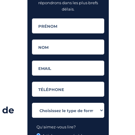
répondrons dans les plus brefs
délais.
: de
Qu'aimez-vous lire?