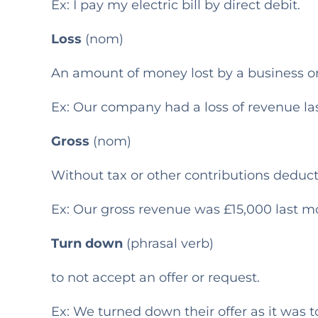
Ex: I pay my electric bill by direct debit.
Loss
(
nom)
An amount of money lost by a business or
Ex: Our company had a loss of revenue las
Gross
(nom)
Without tax or other contributions deduc
Ex: Our gross revenue was £15,000 last m
Turn down
(phrasal verb)
to not accept an offer or request.
Ex: We turned down their offer as it was 