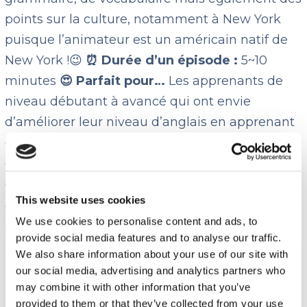
points sur la culture, notamment à New York
puisque l’animateur est un américain natif de
New York !😉
⏰ Durée d’un épisode :
5~10
minutes
😍 Parfait pour…
Les apprenants de
niveau débutant à avancé qui ont envie
d’améliorer leur niveau d’anglais en apprenant
de nouvelles structures grammaticales ainsi
que de nouveaux mots de vocabulaire, et
d’améliorer leur prononciation en anglais
This website uses cookies
américain ! 👉
Retrouvez tous les épisodes du
We use cookies to personalise content and ads, to
podcast Happy English Podcast
ici
provide social media features and to analyse our traffic.
We also share information about your use of our site with
🎧 Nous recommandons :
our social media, advertising and analytics partners who
may combine it with other information that you’ve
Niveau débutant :
3 Ways to Use ING
provided to them or that they’ve collected from your use