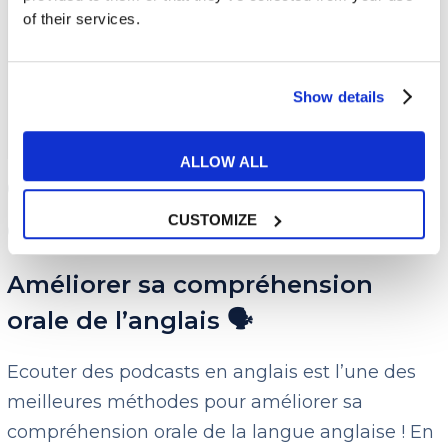
Adjectives
of their services.
Niveau intermédiaire :
The 4 Skills To
Improve English
Show details
Niveau avancé :
Idioms From Sailing
ALLOW ALL
Quels sont les avantages
des podcasts en anglais ?🎧
CUSTOMIZE
Améliorer sa compréhension
orale de l’anglais 🗣
Ecouter des podcasts en anglais est l’une des
meilleures méthodes pour améliorer sa
compréhension orale de la langue anglaise ! En