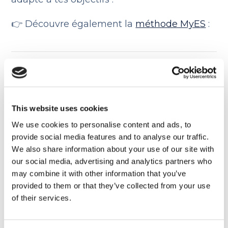
👉 Découvre également la
méthode MyES
:
Est-ce que je peux
apprendre l’anglais même si
je travaille à temps plein ?
This website uses cookies
9 JUIN 2026
We use cookies to personalise content and ads, to
Présentiel ou e-learning : que
provide social media features and to analyse our traffic.
We also share information about your use of our site with
choisir pour apprendre
our social media, advertising and analytics partners who
l'anglais ?
may combine it with other information that you’ve
provided to them or that they’ve collected from your use
11 juin 2026
of their services.