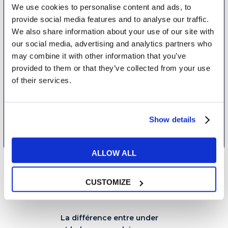
We use cookies to personalise content and ads, to
provide social media features and to analyse our traffic.
We also share information about your use of our site with
Ayant plus de 16 ans, je déclare avoir été informé et je consens au
our social media, advertising and analytics partners who
traitement de mes données personnelles conformément à
la
may combine it with other information that you’ve
politique de confidentialité
.
provided to them or that they’ve collected from your use
J’accepte de recevoir des communications commerciales et
of their services.
promotionnelles relatives aux produits et services de la marque MyES
Show details
ENVOYER
ALLOW ALL
CUSTOMIZE
La différence entre under