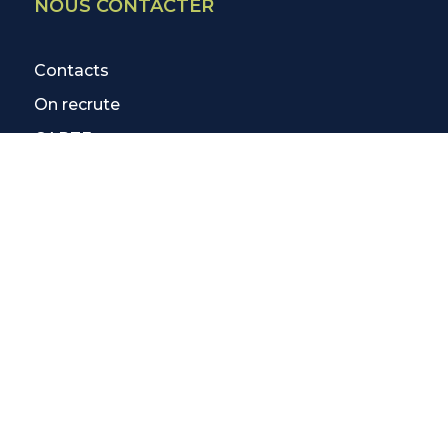
NOUS CONTACTER
Contacts
On recrute
CARTE
EN SAVOIR PLUS
3 Activités Offertes
Blog