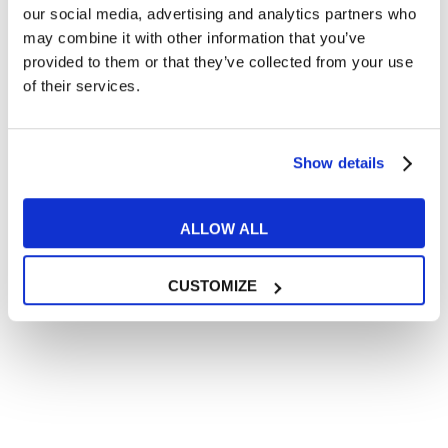
our social media, advertising and analytics partners who
Ayant plus de 16 ans, je déclare avoir été informé et je
may combine it with other information that you’ve
consens au traitement de mes données personnelles
provided to them or that they’ve collected from your use
conformément à
la politique de confidentialité
of their services.
J’accepte de recevoir des communications commerciales
et promotionnelles relatives aux produits et services de la
marque MyES
Show details
ENVOYER
ALLOW ALL
CUSTOMIZE