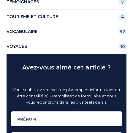
TÉMOIGNAGES
7
TOURISME ET CULTURE
4
VOCABULAIRE
92
VOYAGES
10
Avez-vous aimé cet article ?
Vous souhaitez recevoir de plus amples informations ou
être conseillé(e) ? Remplissez ce formulaire et nous
vous répondrons dans les plus brefs délais.