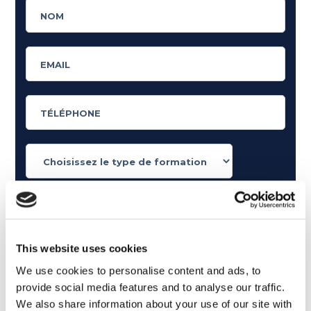
Qu'aimez-vous lire?
Articles consacrés à la grammaire anglaise
Articles consacrés à l'anglais dans le monde du
This website uses cookies
travail
We use cookies to personalise content and ads, to
Articles avec des conseils et des nouvelles sur la
provide social media features and to analyse our traffic.
langue anglaise
We also share information about your use of our site with
Articles amusants sur les films et la musique