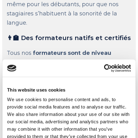
même pour les débutants, pour que nos
stagiaires s’habituent à la sonorité de la
langue.
👨‍🏫 Des formateurs natifs et certifiés
Tous nos
formateurs sont de niveau
bilingue ou natifs et certifiés
. En effet,
nous considérons que savoir parler anglais
ne veut pas dire savoir l’enseigner, nous
sélectionnons donc des formateurs natifs
This website uses cookies
qui sont également certifiés pour pouvoir
We use cookies to personalise content and ads, to
provide social media features and to analyse our traffic.
bien enseigner l’anglais.
We also share information about your use of our site with
our social media, advertising and analytics partners who
De plus, nos formateurs viennent
may combine it with other information that you’ve
également des
quatre coins du monde
:
provided to them or that they’ve collected from your use