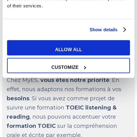
d’Angleterre, des Etats-Unis, de Nouvelle-
of their services.
Zélande, d’Irlande etc. Vous allez ainsi
pouvoir entraîner votre oreille à comprendre
Show details
différents accents anglais, ce qui peut être
très utile pour passer la certification TOEIC.
ALLOW ALL
✨ Une formation adaptée à vos
besoins selon votre objectif
CUSTOMIZE
Chez MyES,
vous êtes notre priorité
. En
effet, nous adaptons nos formations à vos
besoins
. Si vous avez comme projet de
suivre une formation
TOEIC listening &
reading
, nous pouvons accentuer votre
formation TOEIC
sur la compréhension
orale et écrite par exemple.