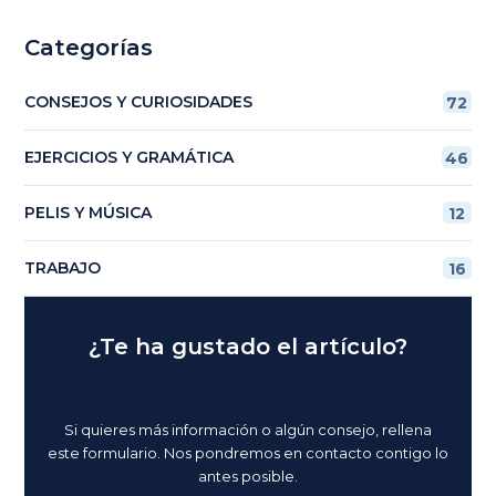
Categorías
CONSEJOS Y CURIOSIDADES
72
EJERCICIOS Y GRAMÁTICA
46
PELIS Y MÚSICA
12
TRABAJO
16
¿Te ha gustado el artículo?
Si quieres más información o algún consejo, rellena
este formulario. Nos pondremos en contacto contigo lo
antes posible.