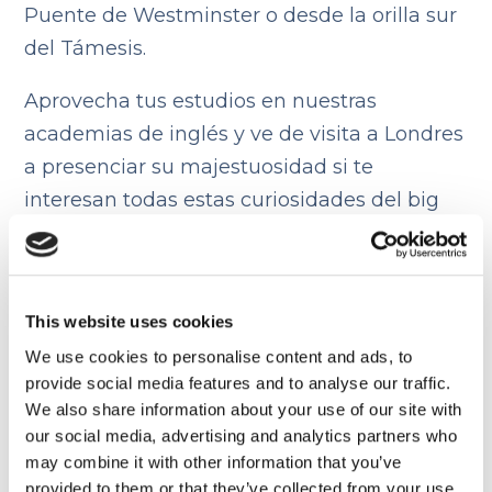
Puente de Westminster o desde la orilla sur
del Támesis.
Aprovecha tus estudios en nuestras
academias de inglés y ve de visita a Londres
a presenciar su majestuosidad si te
interesan todas estas curiosidades del big
Ben y para disfrutarlo al máximo, lo mejor es
acercarte justo antes de que dé la hora. Así
podrás escuchar su famoso sonido y hacer
This website uses cookies
alguna foto con buena luz.
We use cookies to personalise content and ads, to
provide social media features and to analyse our traffic.
Una joya histórica que
We also share information about your use of our site with
our social media, advertising and analytics partners who
sigue marcando el
may combine it with other information that you’ve
provided to them or that they’ve collected from your use