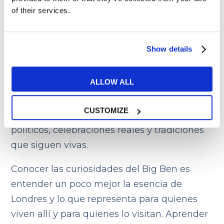
of their services.
tiempo
Show details
El Big Ben no solo da la hora: también
marca el paso del tiempo en la historia
ALLOW ALL
británica. Ha sido un superviviente de
guerras y demás catástrofes en su vida y
CUSTOMIZE
testigo de momentos clave, de cambios
políticos, celebraciones reales y tradiciones
que siguen vivas.
Conocer las curiosidades del Big Ben es
entender un poco mejor la esencia de
Londres y lo que representa para quienes
viven allí y para quienes lo visitan. Aprender