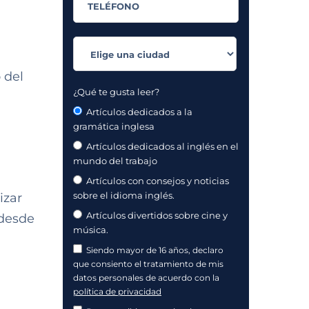
 del
¿Qué te gusta leer?
Artículos dedicados a la
gramática inglesa
Artículos dedicados al inglés en el
mundo del trabajo
Artículos con consejos y noticias
sobre el idioma inglés.
izar
Artículos divertidos sobre cine y
 desde
música.
Siendo mayor de 16 años, declaro
que consiento el tratamiento de mis
datos personales de acuerdo con la
política de privacidad