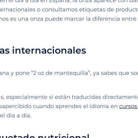
 el día a día en España, la onza aparece con ba
ternacionales o consultamos etiquetas de product
mos es una onza puede marcar la diferencia entre
as internacionales
na y pone “2 oz de mantequilla”, ya sabes que s
s, especialmente si están traducidas directament
desapercibido cuando aprendes el idioma en
cursos
l día a día.
quetado nutricional