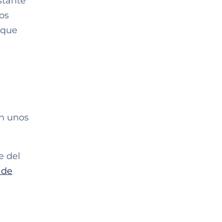
stante
os
 que
on unos
e del
 de