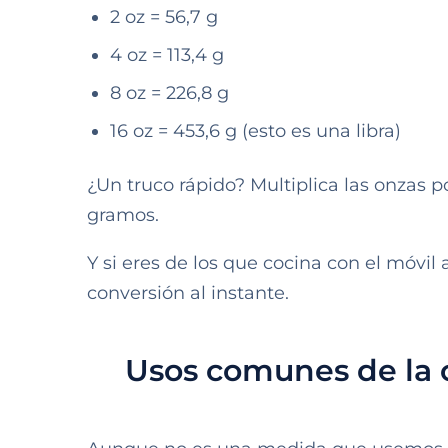
2 oz = 56,7 g
4 oz = 113,4 g
8 oz = 226,8 g
16 oz = 453,6 g (esto es una libra)
¿Un truco rápido? Multiplica las onzas p
gramos.
Y si eres de los que cocina con el móvil
conversión al instante.
Usos comunes de la 