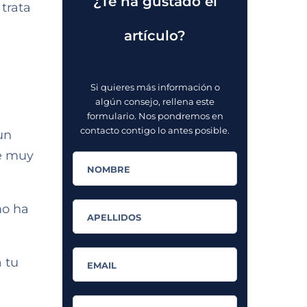
¿Te ha gustado el
trata
artículo?
Si quieres más información o
algún consejo, rellena este
formulario. Nos pondremos en
contacto contigo lo antes posible.
un
ue muy
mo ha
 tu