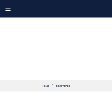
Clases de inglés para
entrevista de trabajo
HOME
OBJETIVOS