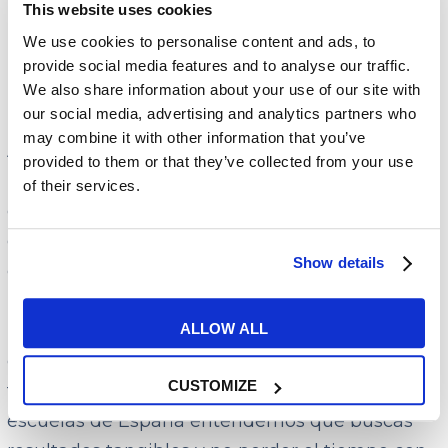
This website uses cookies
We use cookies to personalise content and ads, to
Clases de inglés oral para
provide social media features and to analyse our traffic.
We also share information about your use of our site with
preparar una entrevista
our social media, advertising and analytics partners who
may combine it with other information that you’ve
A veces, el mayor obstáculo para conseguir ese
provided to them or that they’ve collected from your use
puesto internacional no es tu experiencia ni lo
of their services.
que pone en tu curriculum, sino ese nudo en la
garganta que aparece cuando tienes que
Show details
explicar tus logros en inglés. Por eso, elegir
unas buenas clases de inglés oral para preparar
ALLOW ALL
una entrevista marca la diferencia entre
quedarte a las puertas o cruzar el umbral hacia
CUSTOMIZE
tu nueva etapa profesional. En nuestras
escuelas de España entendemos que buscas