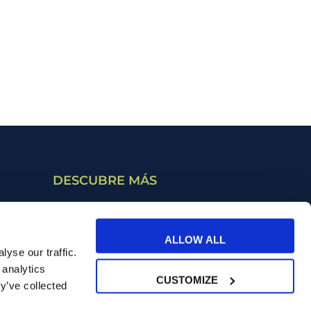
DESCUBRE MÁS
Cursos bonificables
ALLOW ALL
Retribución flexible
yse our traffic.
 analytics
CUSTOMIZE
y’ve collected