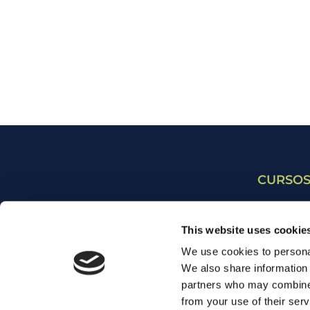
CURSOS
Cursos p
This website uses cookie
Cursos p
We use cookies to personal
Cursos p
SOBRE NOSOTROS
We also share information 
partners who may combine i
Cursos 
FRANQUICIA
from your use of their serv