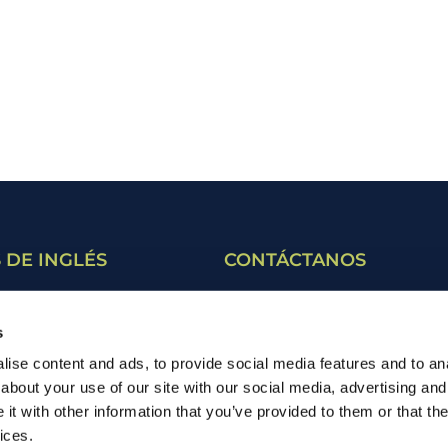
 DE INGLÉS
CONTÁCTANOS
ara adultos
Contacto
s
ara estudiantes
Ven a visitarnos
ise content and ads, to provide social media features and to anal
ara jóvenes
about your use of our site with our social media, advertising and
t with other information that you’ve provided to them or that the
Masterclass
ices.