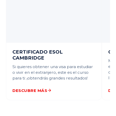
CERTIFICADO ESOL
CE
CAMBRIDGE
Mat
ext
Si quieres obtener una visa para estudiar
de p
o vivir en el extranjero, este es el curso
IELT
para ti: ¡obtendrás grandes resultados!
DESCUBRE MÁS
DE