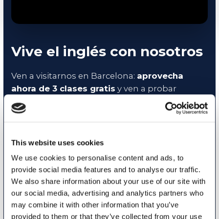
Vive el inglés con nosotros
Ven a visitarnos en Barcelona:
aprovecha
ahora de 3 clases gratis
y ven a probar
nuestro método y a conocer a nuestro equipo.
En My English School Barcelona practicarás la
conversación en grupos reducidos,
This website uses cookies
aprenderás a tu ritmo con profesores nativos y
We use cookies to personalise content and ads, to
siempre podrás personalizar las fechas y los
provide social media features and to analyse our traffic.
horarios de tus actividades según tus
We also share information about your use of our site with
necesidades.
our social media, advertising and analytics partners who
may combine it with other information that you’ve
provided to them or that they’ve collected from your use