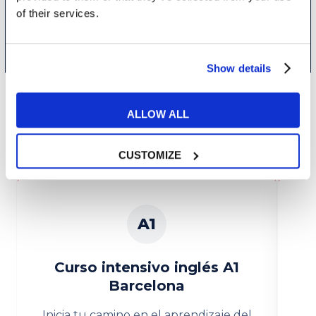
CONTÁCTANOS
of their services.
Show details
Niveles
ALLOW ALL
CUSTOMIZE
A1
Curso intensivo inglés A1
Barcelona
Inicia tu camino en el aprendizaje del
Co