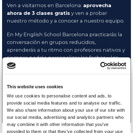
Ven a visitarnos en Barcelona:
aprovecha
ahora de 3 clases gratis
y ven a probar
nuestro método y a conocer a nuestro equipo.
En My English School Barcelona practicarás la
conversación en grupos reducidos,
aprenderás a tu ritmo con profesores nativos y
siempre podrás personalizar las fechas y los
horarios de tus actividades según tus
necesidades.
This website uses cookies
CONTÁCTANOS
We use cookies to personalise content and ads, to
provide social media features and to analyse our traffic.
We also share information about your use of our site with
our social media, advertising and analytics partners who
may combine it with other information that you’ve
provided to them or that they’ve collected from your use