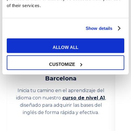
Niveles
of their services.
Show details
ALLOW ALL
A1
CUSTOMIZE
Curso intensivo inglés A1
Barcelona
Inicia tu camino en el aprendizaje del
Co
idioma con nuestro
curso de nivel A1
,
diseñado para adquirir las bases del
pe
inglés de forma rápida y efectiva.