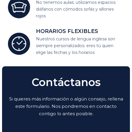
No tenemos aulas: utilizamos espacios
diáfanos
con cómodos sofás y sillones
rojos
HORARIOS
FLEXIBLES
Nuestros cursos de lengua inglesa son
siempre personalizados:
eres tú quien
elige las fechas y los horarios
Contáctanos
Si quieres más información o algún consejo, rellena
este formulario. Nos pondremos en contacto
contigo lo antes posible.