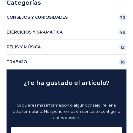
Categorías
CONSEJOS Y CURIOSIDADES
72
EJERCICIOS Y GRAMÁTICA
46
PELIS Y MÚSICA
12
TRABAJO
16
¿Te ha gustado el artículo?
Si quieres más información o algún consejo, rellena
este formulario. Nos pondremos en contacto contigo lo
antes posible.