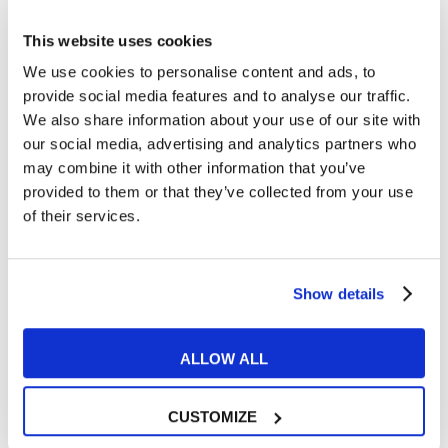
This website uses cookies
We use cookies to personalise content and ads, to
provide social media features and to analyse our traffic.
We also share information about your use of our site with
PELIS Y MÚSICA
our social media, advertising and analytics partners who
may combine it with other information that you’ve
provided to them or that they’ve collected from your use
Películas para aprender inglés
of their services.
READ MORE
Show details
03
ALLOW ALL
MAR
CUSTOMIZE