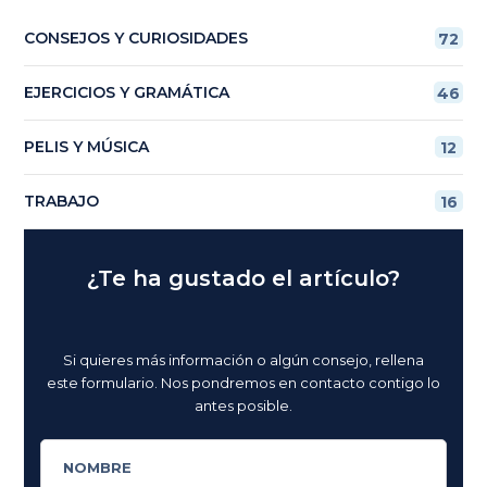
CONSEJOS Y CURIOSIDADES
72
EJERCICIOS Y GRAMÁTICA
46
PELIS Y MÚSICA
12
TRABAJO
16
¿Te ha gustado el artículo?
Si quieres más información o algún consejo, rellena
este formulario. Nos pondremos en contacto contigo lo
antes posible.