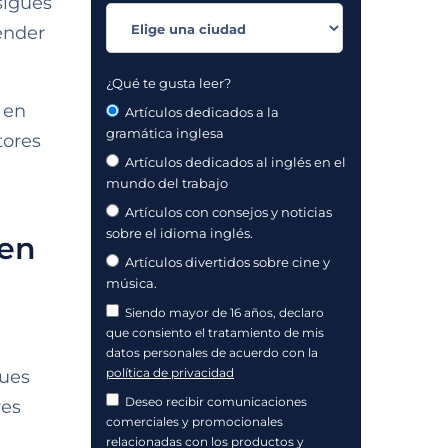
sigues
ender
¿Qué te gusta leer?
 en
Artículos dedicados a la
gramática inglesa
tores
Artículos dedicados al inglés en el
mundo del trabajo
Artículos con consejos y noticias
sobre el idioma inglés.
 en
Artículos divertidos sobre cine y
música.
Siendo mayor de 16 años, declaro
que consiento el tratamiento de mis
datos personales de acuerdo con la
política de privacidad
ques
Deseo recibir comunicaciones
res
comerciales y promocionales
relacionadas con los productos y