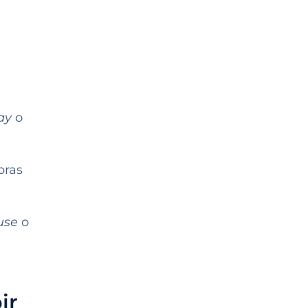
ay
o
bras
use
o
ir