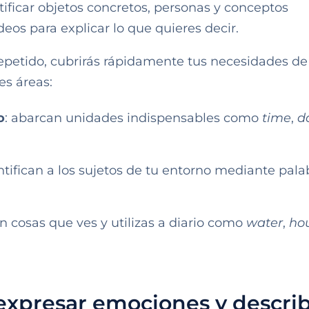
tificar objetos concretos, personas y conceptos
eos para explicar lo que quieres decir.
repetido, cubrirás rápidamente tus necesidades de
es áreas:
o
: abarcan unidades indispensables como
time
,
d
entifican a los sujetos de tu entorno mediante pala
n cosas que ves y utilizas a diario como
water
,
ho
 expresar emociones y describ