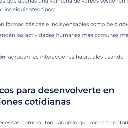
tarás que apenas una veintena de verbos sostienen 
 los siguientes tipos:
yen formas básicas e indispensables como
be
o
ha
enden las actividades humanas más comunes me
ón
: agrupan las interacciones habituales usando
icos para desenvolverte en
iones cotidianas
necesitas nombrar todo aquello que rodea tu entor