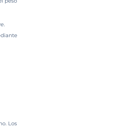
el peso
ve
.
diante
no. Los