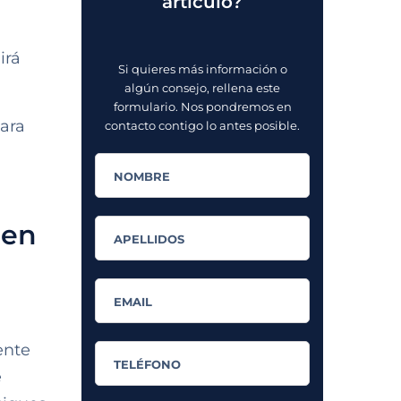
artículo?
irá
Si quieres más información o
algún consejo, rellena este
formulario. Nos pondremos en
para
contacto contigo lo antes posible.
 en
ente
e