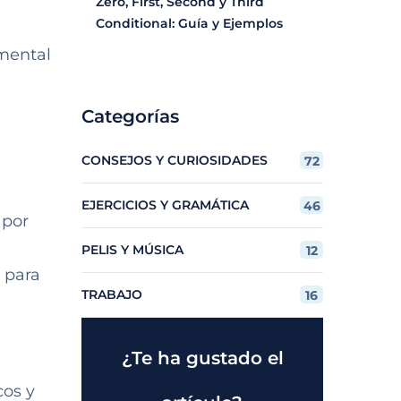
Zero, First, Second y Third
Conditional: Guía y Ejemplos
amental
Categorías
CONSEJOS Y CURIOSIDADES
72
EJERCICIOS Y GRAMÁTICA
46
 por
PELIS Y MÚSICA
12
 para
TRABAJO
16
¿Te ha gustado el
cos y