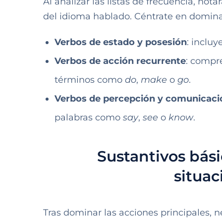
Al analizar las listas de frecuencia, no
del idioma hablado. Céntrate en dominar
Verbos de estado y posesión
: inclu
Verbos de acción recurrente
: compr
términos como
do
,
make
o
go
.
Verbos de percepción y comunicaci
palabras como
say
,
see
o
know
.
Sustantivos bás
situac
Tras dominar las acciones principales, 