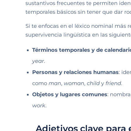
sustantivos frecuentes te permiten iden
temporales básicos sin tener que dar rod
Si te enfocas en el léxico nominal más 
supervivencia lingüística en las siguient
Términos temporales y de calendari
year
.
Personas y relaciones humanas
: id
como
man
,
woman
,
child
y
friend
.
Objetos y lugares comunes
: nombra
work
.
Adjetivos clave para