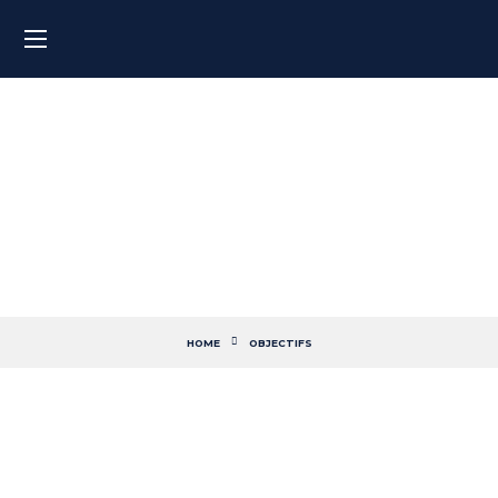
Entretiens en anglais
HOME
OBJECTIFS