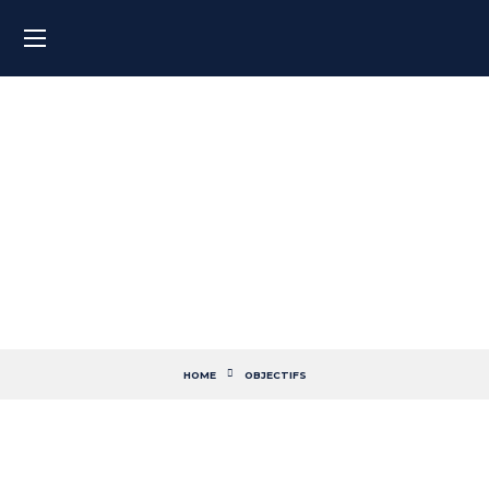
ENRICHISSEMENT
PERSONNEL
HOME
OBJECTIFS