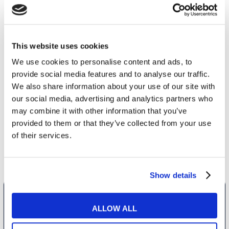
UNE AMBIANCE
DÉCONTRACTÉE
Vous prenez plaisir à apprendre
This website uses cookies
l'anglais sans vous en rendre
We use cookies to personalise content and ads, to
compte dans une ambiance
provide social media features and to analyse our traffic.
décontractée
We also share information about your use of our site with
DES FORMULES SUR-MESURE
our social media, advertising and analytics partners who
may combine it with other information that you’ve
Des formules qui s'adaptent à votre
provided to them or that they’ve collected from your use
niveau, votre objectif et votre
of their services.
budget avec un accompagnement
personnalisé.
Show details
NOUS CONTACTER
ALLOW ALL