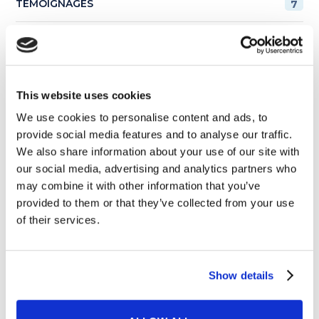
TÉMOIGNAGES
7
TOURISME ET CULTURE
4
VOCABULAIRE
92
This website uses cookies
VOYAGES
10
We use cookies to personalise content and ads, to
provide social media features and to analyse our traffic.
We also share information about your use of our site with
Avez-vous aimé cet article ?
our social media, advertising and analytics partners who
may combine it with other information that you’ve
provided to them or that they’ve collected from your use
Vous souhaitez recevoir de plus amples informations ou
of their services.
être conseillé(e) ? Remplissez ce formulaire et nous
vous répondrons dans les plus brefs délais.
Show details