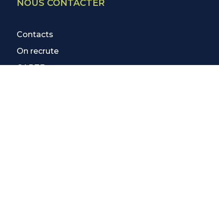
NOUS CONTACTER
Contacts
On recrute
CARTE
EN SAVOIR PLUS
3 Activités Offertes
Blog