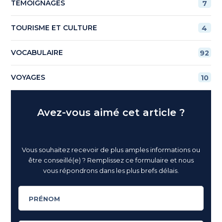
TÉMOIGNAGES
7
TOURISME ET CULTURE
4
VOCABULAIRE
92
VOYAGES
10
Avez-vous aimé cet article ?
Vous souhaitez recevoir de plus amples informations ou
être conseillé(e) ? Remplissez ce formulaire et nous
vous répondrons dans les plus brefs délais.