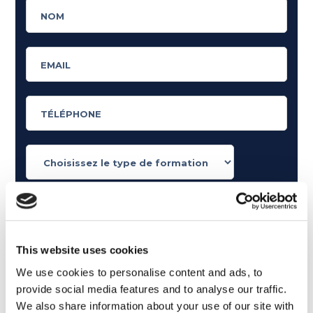
Qu'aimez-vous lire?
Articles consacrés à la grammaire anglaise
Articles consacrés à l'anglais dans le monde du
This website uses cookies
travail
We use cookies to personalise content and ads, to
Articles avec des conseils et des nouvelles sur la
provide social media features and to analyse our traffic.
langue anglaise
We also share information about your use of our site with
Articles amusants sur les films et la musique