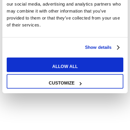
our social media, advertising and analytics partners who
Ayant plus de 16 ans, je déclare avoir été informé et je
may combine it with other information that you’ve
consens au traitement de mes données personnelles
provided to them or that they’ve collected from your use
conformément à
la politique de confidentialité
of their services.
J’accepte de recevoir des communications commerciales
et promotionnelles relatives aux produits et services de la
marque MyES
Show details
ENVOYER
ALLOW ALL
CUSTOMIZE