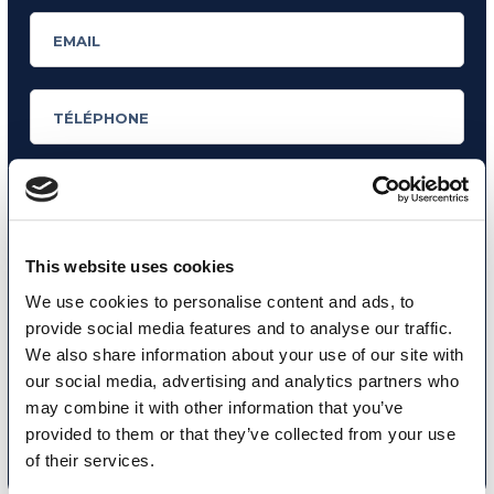
Ayant plus de 16 ans, je déclare avoir été informé et je consens au
This website uses cookies
traitement de mes données personnelles conformément à
la
We use cookies to personalise content and ads, to
politique de confidentialité
.
provide social media features and to analyse our traffic.
J’accepte de recevoir des communications commerciales et
We also share information about your use of our site with
promotionnelles relatives aux produits et services de la marque MyES
our social media, advertising and analytics partners who
may combine it with other information that you’ve
provided to them or that they’ve collected from your use
ENVOYER
of their services.