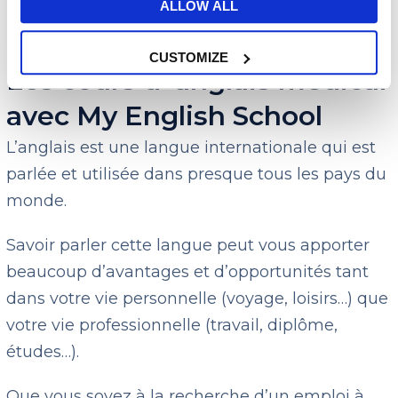
EN SAVOIR PLUS
ALLOW ALL
CUSTOMIZE
Les cours d’ anglais médical
avec My English School
L’anglais est une langue internationale qui est
parlée et utilisée dans presque tous les pays du
monde.
Savoir parler cette langue peut vous apporter
beaucoup d’avantages et d’opportunités tant
dans votre vie personnelle (voyage, loisirs…) que
votre vie professionnelle (travail, diplôme,
études…).
Que vous soyez à la recherche d’un emploi à